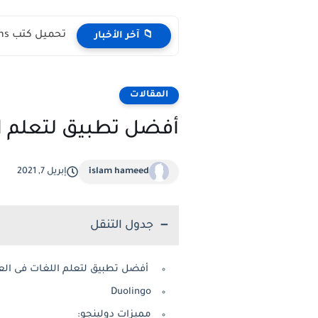
تحميل كتب English Idioms مجانا |من كامبريدج English Phrasal Verbs...
📁 آخر الأخبار
المقالات
أفضل تطبيق لتعلم الل
islam hameed
إبريل 7, 2021
جدول التنقل
أفضل تطبيق لتعلم اللغات فى العالم
Duolingo
مميزات دولينجو: