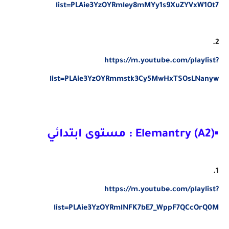
list=PLAie3YzOYRmley8mMYy1s9XuZYVxW1Ot7
2.
https://m.youtube.com/playlist?
list=PLAie3YzOYRmmstk3Cy5MwHxTSOsLNanyw
▪Elemantry (A2) : مستوى ابتدائي
1.
https://m.youtube.com/playlist?
list=PLAie3YzOYRmlNFK7bE7_WppF7QCcOrQ0M