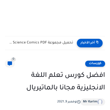
تحميل كتب English Idioms مجانا |من كامبريدج English Phrasal Verbs...
📁 آخر الأخبار
0
كورسات
افضل كورس تعلم اللغة
الانجليزية مجانا بالماتيريال
Mr Karim
نوفمبر 9, 2021