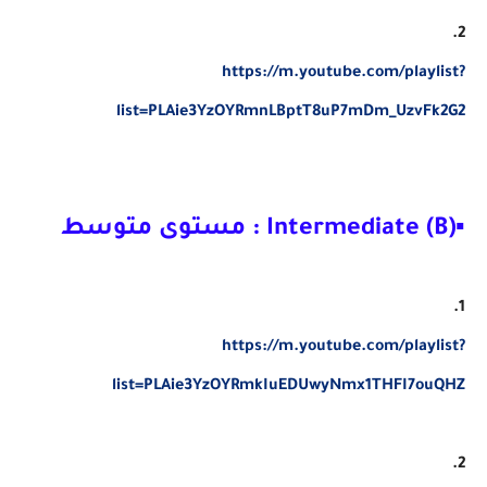
2.
https://m.youtube.com/playlist?
list=PLAie3YzOYRmnLBptT8uP7mDm_UzvFk2G2
▪Intermediate (B) : مستوى متوسط
1.
https://m.youtube.com/playlist?
list=PLAie3YzOYRmkIuEDUwyNmx1THFI7ouQHZ
2.