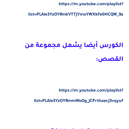
https://m.youtube.com/playlist?
list=PLAie3YzOYRmkVTTjYmoYWXkFe0HCQW_9a
الكورس أيضا يشمل مجموعة من
القصص:
https://m.youtube.com/playlist?
list=PLAie3YzOYRmmWoOg_JCPrthaecj3vqyuf