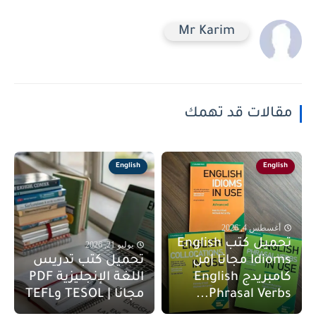
Mr Karim
مقالات قد تهمك
English
English
أغسطس 4, 2026
تحميل كتب English
يوليو 21, 2026
Idioms مجانا |من
تحميل كتب تدريس
كامبريدج English
اللغة الإنجليزية PDF
Phrasal Verbs...
مجانا | TESOL وTEFL