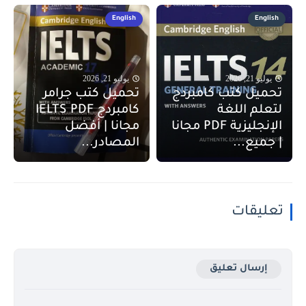
English
English
يوليو 21, 2026
يوليو 21, 2026
تحميل كتب كامبردج
تحميل كتب جرامر
لتعلم اللغة
كامبردج IELTS PDF
الإنجليزية PDF مجانا
مجانا | أفضل
| جميع...
المصادر...
تعليقات
إرسال تعليق