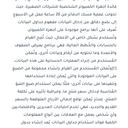
فائدة أجهزة الكمبيوتر الشخصية للشركات الصغيرة، حيث
تحولت عملية مسك الدفاتر من 20 ساعة عمل في الأسبوع
إلى بضع دقائق من إدخال البيانات مفهوم جداول البيانات
تُعرف على أنها برامج موجودة على أجهزة الكمبيوتر،
وتُستخدم بشكل خاص في الأعمال، حيث تُتيح القيام
بالحسابات والخُطط المالية، فهي برنامج يعرض الصفوف
والأعمدة وما تحتويه من أرقام وبيانات أُخرى، وتُمكن
المُستخدم من إجراء العمليات الحسابية على هذه البيانات،
[٢]وتُمكن المًستخدم من القيام بإنشاء مجموعة من الصيغ
على البيانات الموجودة والتي يُمكن إعادة استخدامها
وتنفيذها على بيانات أُخرى؛ مثلًا يمكن استخدام صيغ التنبؤ
المُناسبة لإدخال سعر منتج ما، ومراقبة تأثيره على تكلفة
المنتج، عندئذٍ يُمكن توقع إجمالي الأرباح المتوقعة بالسعر
القديم والجديد، فهي تخدم احتياجات المديرين والاقتصاديين
وأي شخص يعمل مع العلاقات بين أنواع المعلومات
الكمية فوائد استخدام جداول البيانات يُعد إنشاء جدول