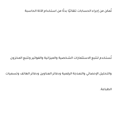
تُمكن من إجراء الحسابات تلقائيًا بدلًا من استخدام الآلة الحاسبة
تُستخدم لتتبع الاستثمارات الشخصية والميزانية والفواتير وتتبع المخزون
والتحليل الإحصائي والنمذجة الرقمية ودفاتر العناوين ودفاتر الهاتف وتسميات
الطباعة.