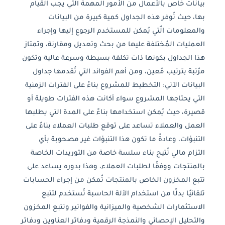
بيانات خاص بالأعمال من الأمور المهمة التي يجب القيام
بها، حيث تُوفر هذه الجداول كمية كبيرة من البيانات
والمعلومات الٌتي يُمكن للمستخدم الرجوع إليها وإجراء
العمليات المُختلفة عليها من بحث وتعديل ومقارنة، وتمتاز
هذا الجداول بكونها ذات تكلفة بسيطة وسرعة عالية وتكون
مرُتبة بترتيب مُعين، ومن أهم الفوائد التي تٌقدمها جداول
البيانات الآتي: التخطيط للمشروع بناءً على الفترات الزمنية
التي يحتاجها المشروع سواء أكانت هذه الفترات طويلة أو
قصيرة، حيث يُمكن استخدامها بناءً على المدة التي يطلبها
العمل والعملاء تساعد على توقع طلبات العملاء بناءً على
التنبؤات، وعادةً ما تكون هذا التنبؤات غير مصحوبة بأي
التزام مالي تُتيح بناء سلسة خاصة من التوريدات الخاصة
بالمنتجات ووفقًا لطلبات العملاء، وهذا بدوره يساعد على
تتبع المخزون الخاص بالمنتجات تُمكن من إجراء الحسابات
تلقائيًا بدلًا من استخدام الآلة الحاسبة تُستخدم لتتبع
الاستثمارات الشخصية والميزانية والفواتير وتتبع المخزون
والتحليل الإحصائي والنمذجة الرقمية ودفاتر العناوين ودفاتر