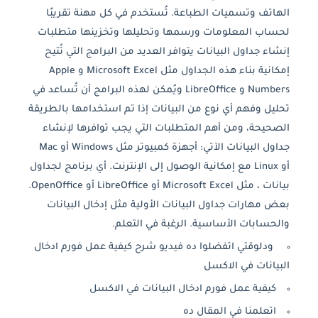
الهاتف وتسميات الطباعة. تُستخدم في كل مهنة تقريبًا
لحساب المعلومات ورسمها وتحليلها وتخزينها متطلبات
إنشاء جداول البيانات يتوافر العديد من البرامج التي تُتيح
إمكانية بناء هذه الجداول مثل Microsoft Excel و Apple
Numbers و LibreOffice ويُمكن لهذه البرامج أن تُساعد في
تحليل وفهم أي نوع من البيانات إذا تم استخدامها بالطريقة
الصحيحة، ومن أهم المتطلبات التي يجب توافرها لإنشاء
جداول البيانات الآتي: أجهزة كمبيوتر مثل Windows أو Mac
أو Linux مع إمكانية الوصول إلى الإنترنت. أي برنامج لجداول
بيانات ، مثل Microsoft Excel أو LibreOffice أو OpenOffice.
بعض مهارات جداول البيانات الأولية مثل إدخال البيانات
والحسابات الأساسية. الرغبة في التعلم.
ودلوقتي اتفضلوا ده فيديو شرح كيفية عمل فورم ادخال
البيانات في الاكسل
كيفية عمل فورم ادخال البيانات في الاكسل
اتعلمنا في المقال ده