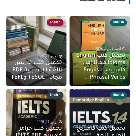
English
English
أغسطس 4, 2026
تحميل كتب English
يوليو 21, 2026
Idioms مجانا |من
تحميل كتب تدريس
كامبريدج English
اللغة الإنجليزية PDF
Phrasal Verbs...
مجانا | TESOL وTEFL
English
English
يوليو 21, 2026
يوليو 21, 2026
تحميل كتب كامبردج
تحميل كتب جرامر
لتعلم اللغة
كامبردج IELTS PDF