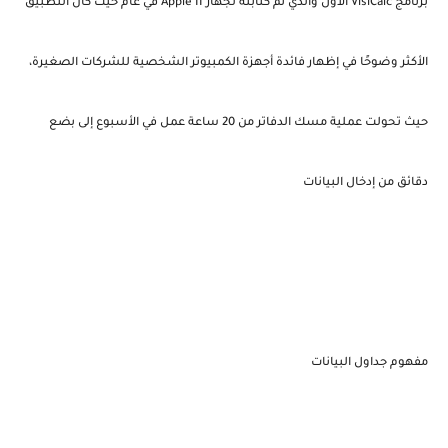
برنامج VisiCalc الأول والذي تم كتابته لجهاز Apple II في عام حيث كان التطبيق
الأكثر وضوحًا في إظهار فائدة أجهزة الكمبيوتر الشخصية للشركات الصغيرة،
حيث تحولت عملية مسك الدفاتر من 20 ساعة عمل في الأسبوع إلى بضع
دقائق من إدخال البيانات
مفهوم جداول البيانات