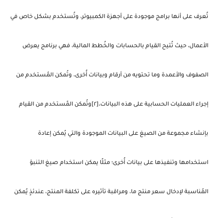
تُعرف على أنها برامج موجودة على أجهزة الكمبيوتر، وتُستخدم بشكل خاص في
الأعمال، حيث تُتيح القيام بالحسابات والخُطط المالية، فهي برنامج يعرض
الصفوف والأعمدة وما تحتويه من أرقام وبيانات أُخرى، وتُمكن المُستخدم من
إجراء العمليات الحسابية على هذه البيانات،[٢]وتُمكن المًستخدم من القيام
بإنشاء مجموعة من الصيغ على البيانات الموجودة والتي يُمكن إعادة
استخدامها وتنفيذها على بيانات أُخرى؛ مثلًا يمكن استخدام صيغ التنبؤ
المُناسبة لإدخال سعر منتج ما، ومراقبة تأثيره على تكلفة المنتج، عندئذٍ يُمكن