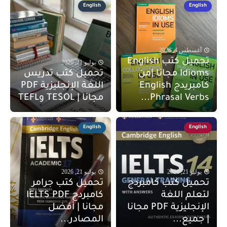
English
English
أغسطس 4, 2026
تحميل كتب English
يوليو 21, 2026
Idioms مجانا |من
تحميل كتب تدريس
كامبريدج English
اللغة الإنجليزية PDF
Phrasal Verbs...
مجانا | TESOL وTEFL
English
English
يوليو 21, 2026
يوليو 21, 2026
تحميل كتب كامبردج
تحميل كتب جرامر
لتعلم اللغة
كامبردج IELTS PDF
الإنجليزية PDF مجانا
مجانا | أفضل
| جميع...
المصادر...