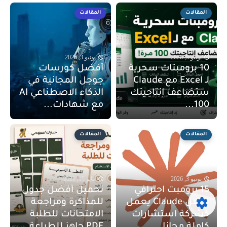
المقالات
المقالات
يونيو 9, 2026
يونيو 3, 2026
10 برومبتات سحرية
أفضل كورسات
لـ Excel مع Claude
جوجل المجانية في
ستضاعف إنتاجيتك
الذكاء الاصطناعي AI
100...
مع شهادات...
المقالات
المقالات
يونيو 3, 2026
مايو 15, 2026
15 برومبت احترافي
تحميل أفضل جدول
تجعل Claude يعمل
للمذاكرة ومراجعة
كشركة استشارات
الامتحانات للطلبة
كاملة مجانا...
PDF جاهز للطباعة...