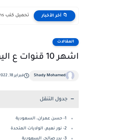
تحميل كتب English Idioms مجانا |من كامبريدج English Phrasal Verbs...
📁 آخر الأخبار
المقالات
اشهر 10 قنوات ع اليوتيوب ف العالم العربي 2022
Shady Mohamed
فبراير 18, 2022
جدول التنقل
1- حسن عمران، السعودية
2- نور نعيم، الولايات المتحدة
3- بدر صالح، السعودية