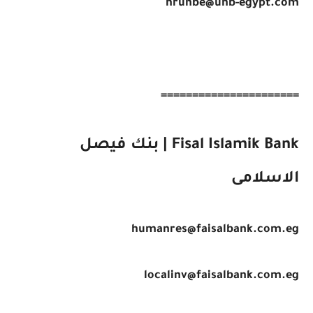
hrunbe@unb-egypt.com
======================
Fisal Islamik Bank | بنك فيصل
الاسلامى
humanres@faisalbank.com.eg
localinv@faisalbank.com.eg