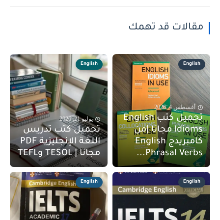
مقالات قد تهمك
English
English
أغسطس 4, 2026
تحميل كتب English
يوليو 21, 2026
Idioms مجانا |من
تحميل كتب تدريس
كامبريدج English
اللغة الإنجليزية PDF
Phrasal Verbs...
مجانا | TESOL وTEFL
English
English