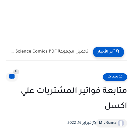
تحميل كتب English Idioms مجانا |من كامبريدج English Phrasal Verbs...
📁 آخر الأخبار
0
كورسات
متابعة فواتير المشتريات علي
اكسل
Mr. Gamal
فبراير 16, 2022