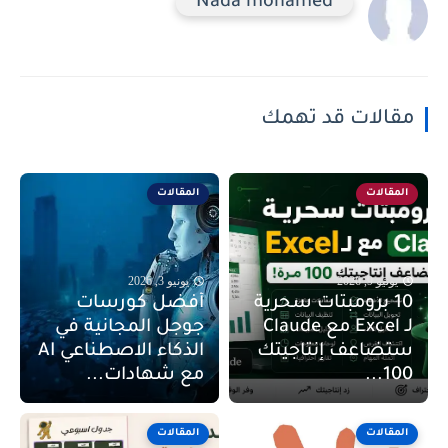
Nada mohamed
مقالات قد تهمك
المقالات
المقالات
يونيو 9, 2026
يونيو 3, 2026
10 برومبتات سحرية
أفضل كورسات
لـ Excel مع Claude
جوجل المجانية في
ستضاعف إنتاجيتك
الذكاء الاصطناعي AI
100...
مع شهادات...
المقالات
المقالات