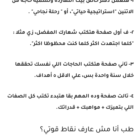
١- هتعمل دفتر خاص بيك النهاردة وتسميه حاجة من
الاتنين "استراتيجية حياتي"، أو " رحلة نجاحي" .
٢- ف أول صفحة هتكتب شعارك المفضل، زي مثلا :
"كلما اجتهدت اكثر كلما كنت محظوظا اكثر".
٣- تاني صفحة هتكتب الحاجات اللي نفسك تحققها
خلال سنة واحدة بس، علي الاقل ٥ أهداف.
٤- تالت صفحة وده المهم بقا هتبدء تكتب كل الصفات
اللي بتميزك + مواهبك + قدراتك.
طب أنا مش عارف نقاط قوتي؟