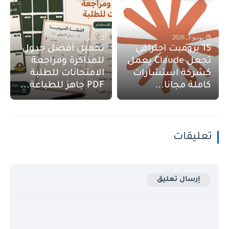
يونيو 3, 2026
مايو 15, 2026
15 برومبت احترافي
تحميل أفضل جدول
تجعل Claude يعمل
للمذاكرة ومراجعة
كشركة استشارات
الامتحانات للطلبة
كاملة مجانا...
PDF جاهز للطباعة...
تعليقات
إرسال تعليق