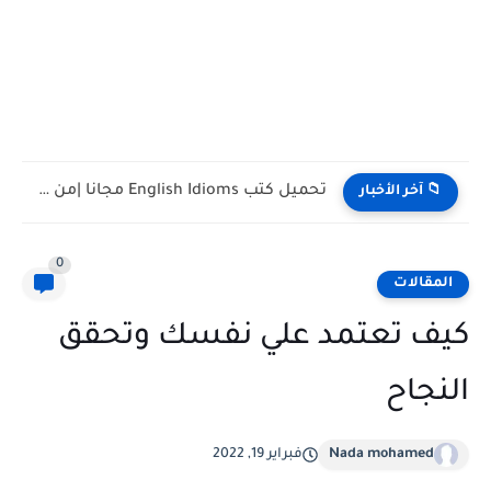
تحميل كتب تدريس اللغة الإنجليزية PDF مجانا | TESOL وTEFL
📁 آخر الأخبار
0
المقالات
كيف تعتمد علي نفسك وتحقق
النجاح
Nada mohamed
فبراير 19, 2022