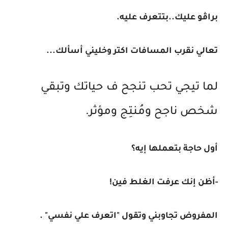
براڤو عليك..بتتعرف عليه.
تعالي نقرب المسافات اكتر وخليني أسألك...
لما تيجي تحب تنجح ف حياتك وتبقي
شخص ناجح ومُنتِج ومؤثر.
أول حاجة بتعملها إيه؟
-أظن إنك عرفت الغلط فين!
المفروض تجاوبني وتقول "اتعرف علي نفسي" .