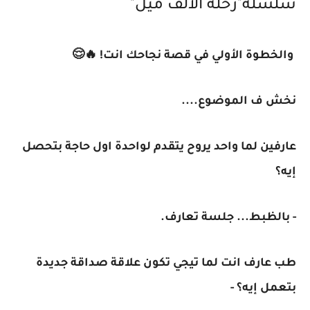
سلسلة"رحلة الألف ميل"
والخطوة الأولي في قصة نجاحك انت! 🔥😌
نخش ف الموضوع....
عارفين لما واحد يروح يتقدم لواحدة اول حاجة بتحصل
إيه؟
- بالظبط... جلسة تعارف.
طب عارف انت لما تيجي تكون علاقة صداقة جديدة
بتعمل إيه؟ -