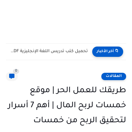
تحميل كتب تدريس اللغة الإنجليزية PDF مجانا | TESOL وTEFL
📁 آخر الأخبار
0
المقالات
طريقك للعمل الحر | موقع
خمسات لربح المال | أهم 7 أسرار
لتحقيق الربح من خمسات