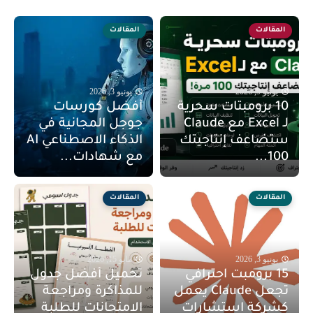
المقالات
المقالات
يونيو 9, 2026
يونيو 3, 2026
10 برومبتات سحرية
أفضل كورسات
لـ Excel مع Claude
جوجل المجانية في
ستضاعف إنتاجيتك
الذكاء الاصطناعي AI
100...
مع شهادات...
المقالات
المقالات
يونيو 3, 2026
مايو 15, 2026
15 برومبت احترافي
تحميل أفضل جدول
تجعل Claude يعمل
للمذاكرة ومراجعة
كشركة استشارات
الامتحانات للطلبة