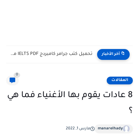
تحميل كتب كامبردج IELTS PDF مجانا | Complete IELTS جميع...
📁 آخر الأخبار
0
المقالات
8 عادات يقوم بها الأغنياء فما هي
؟
manarelhady
مارس 1, 2022