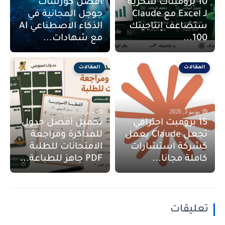
10 برومبتات سحرية
أفضل كورسات
لـ Excel مع Claude
جوجل المجانية في
ستضاعف إنتاجيتك
الذكاء الاصطناعي AI
100...
مع شهادات...
المقالات
المقالات
يونيو 3, 2026
مايو 15, 2026
15 برومبت احترافي
تحميل أفضل جدول
تجعل Claude يعمل
للمذاكرة ومراجعة
كشركة استشارات
الامتحانات للطلبة
كاملة مجانا...
PDF جاهز للطباعة...
تعليقات