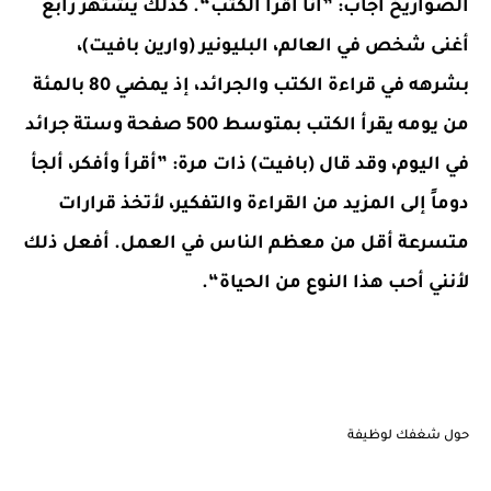
الصواريخ أجاب: ”أنا أقرأ الكتب“. كذلك يشتهر رابع
أغنى شخص في العالم، البليونير (وارين بافيت)،
بشرهه في قراءة الكتب والجرائد، إذ يمضي 80 بالمئة
من يومه يقرأ الكتب بمتوسط 500 صفحة وستة جرائد
في اليوم، وقد قال (بافيت) ذات مرة: ”أقرأ وأفكر، ألجأ
دوماً إلى المزيد من القراءة والتفكير، لأتخذ قرارات
متسرعة أقل من معظم الناس في العمل. أفعل ذلك
لأنني أحب هذا النوع من الحياة“.
حول شغفك لوظيفة