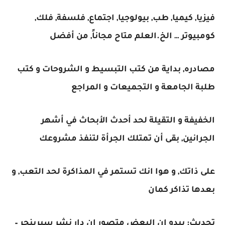
فيزيا, كيميا, طب, بيولوجيا, اجتماع, فلسفة, فلك,
كومبيوتر … الخ.العلم متاح مجاناً, من أفضل
مصادره, بداية من كتب التبسيط و الشروحات و كتب
طلبة الجامعة و التجميعات و المراجع
الخفيفة و التقيلة لحد أحدث الأبحاث في أشهر
الجرانين, بقى أن تمتلك الجرأة لتنفذ مشروعك
على ذاتك, و هوا انك تستمر في المذاكرة لحد التعب, و
بعدها تذاكر كمان
تحديث: يبدو ان البعض متصور ان دار نشر سبرينجر –