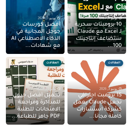
يونيو 9, 2026
يونيو 3, 2026
10 برومبتات سحرية
أفضل كورسات
لـ Excel مع Claude
جوجل المجانية في
ستضاعف إنتاجيتك
الذكاء الاصطناعي AI
100...
مع شهادات...
المقالات
المقالات
يونيو 3, 2026
مايو 15, 2026
15 برومبت احترافي
تحميل أفضل جدول
تجعل Claude يعمل
للمذاكرة ومراجعة
كشركة استشارات
الامتحانات للطلبة
كاملة مجانا...
PDF جاهز للطباعة...