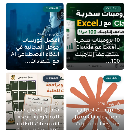
المقالات
المقالات
يونيو 9, 2026
يونيو 3, 2026
10 برومبتات سحرية
أفضل كورسات
لـ Excel مع Claude
جوجل المجانية في
ستضاعف إنتاجيتك
الذكاء الاصطناعي AI
100...
مع شهادات...
المقالات
المقالات
يونيو 3, 2026
مايو 15, 2026
15 برومبت احترافي
تحميل أفضل جدول
تجعل Claude يعمل
للمذاكرة ومراجعة
كشركة استشارات
الامتحانات للطلبة