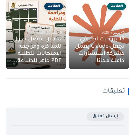
المقالات
المقالات
يونيو 3, 2026
مايو 15, 2026
15 برومبت احترافي
تحميل أفضل جدول
تجعل Claude يعمل
للمذاكرة ومراجعة
كشركة استشارات
الامتحانات للطلبة
كاملة مجانا...
PDF جاهز للطباعة...
تعليقات
إرسال تعليق