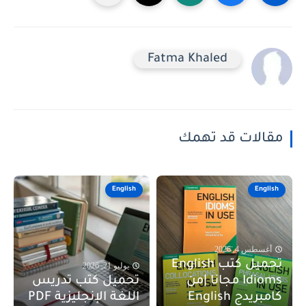
Fatma Khaled
مقالات قد تهمك
English
English
أغسطس 4, 2026
تحميل كتب English
يوليو 21, 2026
Idioms مجانا |من
تحميل كتب تدريس
كامبريدج English
اللغة الإنجليزية PDF