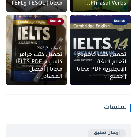
Phrasal Verbs...
مجانا | TESOL وTEFL
English
English
يوليو 21, 2026
يوليو 21, 2026
تحميل كتب كامبردج
تحميل كتب جرامر
لتعلم اللغة
كامبردج IELTS PDF
الإنجليزية PDF مجانا
مجانا | أفضل
| جميع...
المصادر...
تعليقات
إرسال تعليق