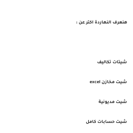
هنعرف النهاردة اكتر عن :
شيتات تكاليف
شيت مخازن excel
شيت مديونية
شيت حسابات كامل