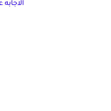
الاجابه على أصعب 3 اس