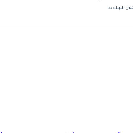
لال اللينك ده