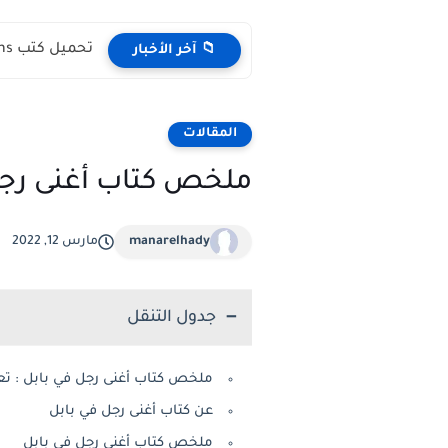
تحميل كتب English Idioms مجانا |من كامبريدج English Phrasal Verbs...
📁 آخر الأخبار
المقالات
ملخص كتاب أغنى رجل 
manarelhady
مارس 12, 2022
جدول التنقل
ملخص كتاب أغنى رجل في بابل : تع
عن كتاب أغنى رجل في بابل
ملخص كتاب أغنى رجل في بابل