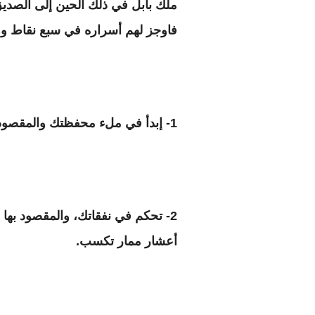
ملك بابل في ذلك الحين إلى الصديق
فاوجز لهم أسراره في سبع نقاط وهم
1- إبدأ في ملء محفظتك والمقصود في ذلك إن كنت تكسب عشر قروش أحتفظ بقرش منهم وإدخره.
2- تحكم في نفقاتك، والمقصود بها 
أعشار ممار تكسب.