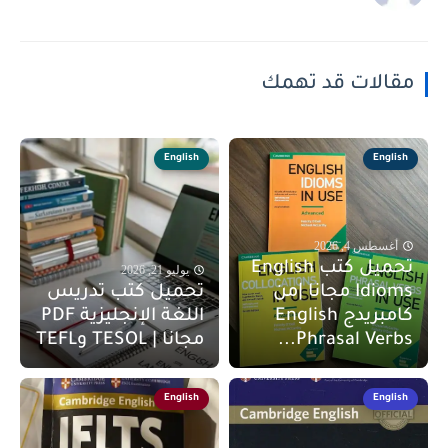
مقالات قد تهمك
English
English
أغسطس 4, 2026
تحميل كتب English
يوليو 21, 2026
Idioms مجانا |من
تحميل كتب تدريس
كامبريدج English
اللغة الإنجليزية PDF
Phrasal Verbs...
مجانا | TESOL وTEFL
English
English