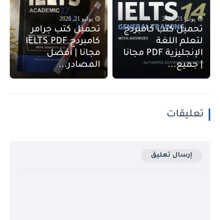
يوليو 21, 2026
يوليو 21, 2026
تحميل كتب كامبردج
تحميل كتب جرامر
لتعلم اللغة
كامبردج IELTS PDF
الإنجليزية PDF مجانا
مجانا | أفضل
| جميع...
المصادر...
تعليقات
إرسال تعليق