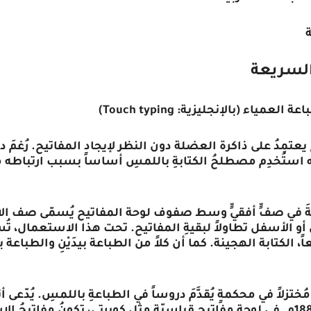
السريعة
ياء (بالإنجليزية: Touch typing)
يعتمِدُ على ذاكرة العضلة دون النظر لإيجاد المفاتيح. رُغمَ دل
 أنه استُخدِم مصطلحُ الكتابةِ باللمسِ أساساً بسبب ارتبا
يةَ في صفٍّ أفقيٍّ وسط صفوف لوحة المفاتيح يُسمّى صف ال
أو الأسفل تطاولاً لبقيةِ المفاتيح. تحت هذا الاستعمال، تُسم
ً، الكتابة الهجينة. كما أن كلاً من الطباعة بيدَيْنِ والطباعة 
ختزلاً في محكمةٍ يُقدَّمَ دروساً في الطباعةِ باللمسِ. يُدّعى أن