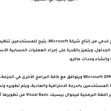
برنامج الاكسل أو Excel هو برنامج خدمي من إنتاج شركة t
لجداول، ويتميز بالقدرة على إجراء العمليات الحسابية ال
ة وإنشاء وحدات ماكرو.
وهو برنامج أخر من حزمة برامج Microsoft Office ويتوافق مع كافة البرامج 
ة فيجوال بيسيك Visual Basic من تطويرها أيضًا.