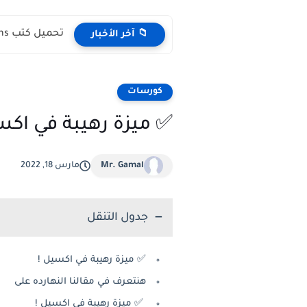
تحميل كتب English Idioms مجانا |من كامبريدج English Phrasal Verbs...
📁 آخر الأخبار
كورسات
✅ ميزة رهيبة في اكس
Mr. Gamal
مارس 18, 2022
جدول التنقل
✅ ميزة رهيبة في اكسيل !
هنتعرف في مقالنا النهارده على
✅ ميزة رهيبة في اكسيل !