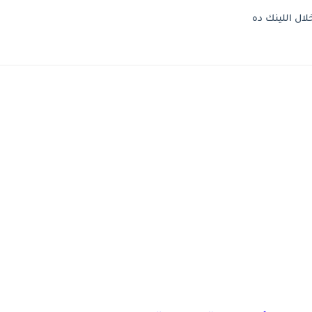
لال اللينك ده