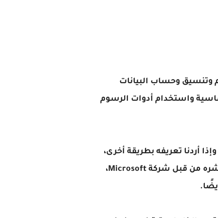
Microsof، يتيح للمستخدمين تنظيم وتنسيق وحساب البيانات
أساسية واستخدام أدوات الرسوم
الأخرى في الحزمة، وإذا أردنا تعريفه بطريقة أخرى،
نقول أنه تطبيق جداول متاح لكافة المستخدمين بالدرجة الاحترافية والعادية، ويتم تطويره ونشره من قبل شركة Microsoft،