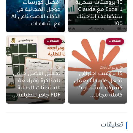
10 برومبتات سحرية
أفضل كورسات
لـ Excel مع Claude
جوجل المجانية في
ستضاعف إنتاجيتك
الذكاء الاصطناعي AI
100...
مع شهادات...
المقالات
المقالات
يونيو 3, 2026
مايو 15, 2026
15 برومبت احترافي
تحميل أفضل جدول
تجعل Claude يعمل
للمذاكرة ومراجعة
كشركة استشارات
الامتحانات للطلبة
كاملة مجانا...
PDF جاهز للطباعة...
تعليقات