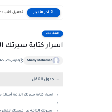
تحميل كتب English Idioms مجانا |من كامبريدج English Phrasal Verbs...
📁 آخر الأخبار
المقالات
اسرار كتابة سيرتك ال
Shady Mohamed
مارس 28, 2022
جدول التنقل
اسرار كتابة سيرتك الذاتية أسئلة م
سيرتك الذاتية هي فرصتك لإقناع