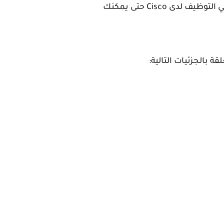
جمعنا بعض النصائح المقدمة خصيصًا لطلاب أكاديمية Cisco Networking Academy من مسؤولي التوظيف لدى Cisco حتى يمكنك
ة بالجزئيات التالية: