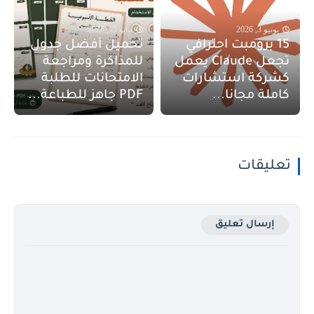
يونيو 3, 2026
مايو 15, 2026
15 برومبت احترافي
تحميل أفضل جدول
تجعل Claude يعمل
للمذاكرة ومراجعة
كشركة استشارات
الامتحانات للطلبة
كاملة مجانا...
PDF جاهز للطباعة...
تعليقات
إرسال تعليق