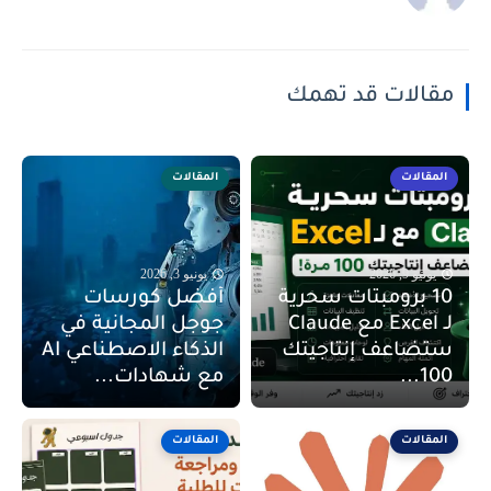
مقالات قد تهمك
المقالات
المقالات
يونيو 9, 2026
يونيو 3, 2026
10 برومبتات سحرية
أفضل كورسات
لـ Excel مع Claude
جوجل المجانية في
ستضاعف إنتاجيتك
الذكاء الاصطناعي AI
100...
مع شهادات...
المقالات
المقالات