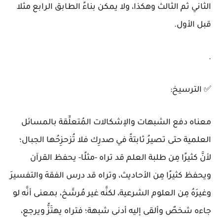
الثاني ثم الثالث وهكذا، ولا يمكن بناءً الطابق الرابع مثلا
قبل الأول.
.
✅
الترسيخ:
معناه دفع الشبهات والإشكالات المُتعلِّقة بالمسائل
العلمية حتى تصيرُ ثابتةً في صدرِك فلا تُزحزِحُها الجبال؛
لأنَّ كثيرًا مِن طلبة العلم قد تراه -مثلًا- يحفظ القرآن
ويحفظ كثيرًا مِن الأحاديث، وتراه قد درس الفقهَ والتفسيرَ
وغيرَهُ مِن العلوم الشرعية، لكنَّه غير مُرسَّخ، بمعنى أنَّه لو
جاءه شخصٌ وألقى إليه أدنى شبهة؛ فتراه يهتَزُّ ويرجع،