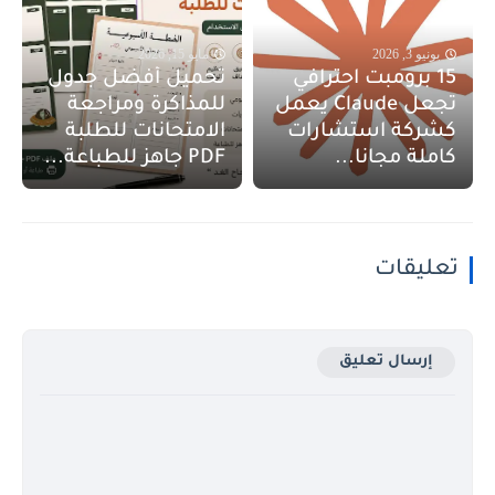
يونيو 3, 2026
مايو 15, 2026
15 برومبت احترافي
تحميل أفضل جدول
تجعل Claude يعمل
للمذاكرة ومراجعة
كشركة استشارات
الامتحانات للطلبة
كاملة مجانا...
PDF جاهز للطباعة...
تعليقات
إرسال تعليق