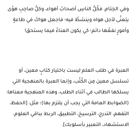
وفي الخِتام، فكُلُّ الناسِ أصحابُ أهواء، وكلُّ صاحِبِ هوًى
يتعنَّى لأجل هواه وينشطُ فيه؛ فاجعل هواكَ في طاعةٍ
وأمورٍ نفعُها دائم؛ كي يكون العناءُ فيما يستحق!
العبرة في طلب العلم ليست باختيار كتابٍ معين، أو
تسلسل معين مِن الكُتُب، وإنما العبرة بالمنهجية التي
يسلكها الطالب في أثناء الطلب، وهذه المنهجية معناها:
(الضوابط العامة التي يجب أن يلتزم بها)؛ مثل: [الحفظ،
التفهم، التدرج، الترسيخ، التطبيق، الربط بباقي العلوم،
الاستشهاد، التعبير بأسلوبك].