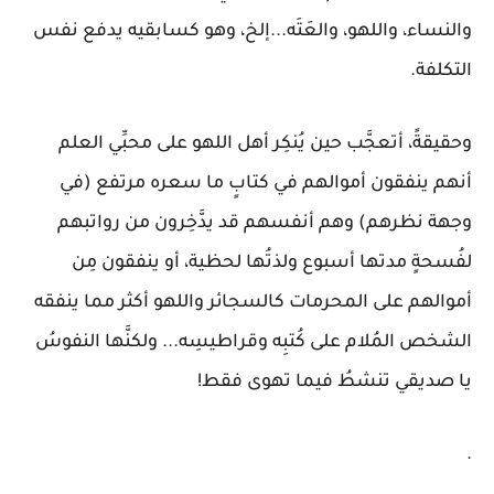
والنساء، واللهو، والعَتَه...إلخ، وهو كسابقيه يدفع نفس
التكلفة.
وحقيقةً، أتعجَّب حين يُنكِر أهل اللهو على محبِّي العلم
أنهم ينفقون أموالهم في كتابٍ ما سعره مرتفع (في
وجهة نظرهم) وهم أنفسهم قد يدَّخِرون من رواتبهم
لفُسحةٍ مدتها أسبوع ولذتُها لحظية، أو ينفقون مِن
أموالهم على المحرمات كالسجائر واللهو أكثر مما ينفقه
الشخص المُلام على كُتبِه وقراطيسِه... ولكنَّها النفوسُ
يا صديقي تنشطُ فيما تهوى فقط!
.