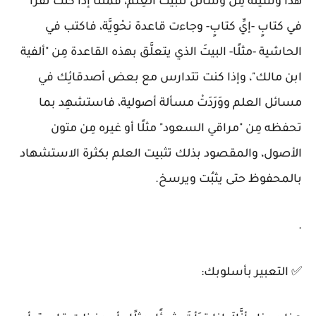
هذا وسيلة مِن وسائل تثبيت العِلم، فمثلًا إذا كنتَ تقرأ
في كتابٍ -إيِّ كتابٍ- وجاءت قاعدة نحْوِيَّة، فاكتب في
الحاشية -مثلًا- البيتَ الذي يتعلَّق بهذه القاعدة مِن "ألفية
ابن مالك"، وإذا كنت تتدارس مع بعض أصدقائِك في
مسائل العلم ووَرَدَتْ مسألة أصولية، فاستشهِد بما
تحفظه مِن "مراقي السعود" مثلًا أو غيره مِن متون
الأصول، والمقصود بذلك تثبيت العلم بكثرة الاستشهاد
بالمحفوظ حتى يثبُت ويرسخ.
.
✅
التعبير بأسلوبك: