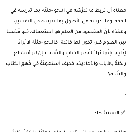
معناه أن تربط ما تدرُسُه في النحو -مثلًا- بما تدرسه في
الفقه، وما تدرسه في الأصول بما تدرسه في التفسير،
وهكذا؛ لأنَّ المقصود مِن العِلم هو استعماله، فلو فَصَلْنا
بين العلوم فلن تكون لها فائدة؛ فالنحو -مثلًا- لا يُرادُ
لِذَاتِه، وإنَّما يُرادُ لفَهمِ الكتابِ والسُّنة، فإن لم أستطِع
ربطَهُ بالآيات والأحاديث؛ فكيف أستعمِلُهُ في فَهمِ الكتابِ
والسُّنة؟
.
✅
الاستشهاد: