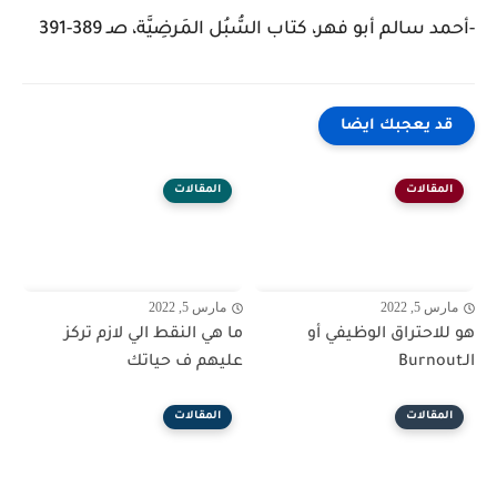
-أحمد سالم أبو فهر، كتاب السُّبُل المَرضِيَّة، صـ 389-391
قد يعجبك ايضا
المقالات
المقالات
مارس 5, 2022
مارس 5, 2022
هو للاحتراق الوظيفي أو
ما هي النقط الي لازم تركز
الـBurnout
عليهم ف حياتك
المقالات
المقالات