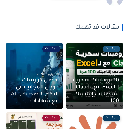
مقالات قد تهمك
المقالات
المقالات
يونيو 9, 2026
يونيو 3, 2026
10 برومبتات سحرية
أفضل كورسات
لـ Excel مع Claude
جوجل المجانية في
ستضاعف إنتاجيتك
الذكاء الاصطناعي AI
100...
مع شهادات...
المقالات
المقالات