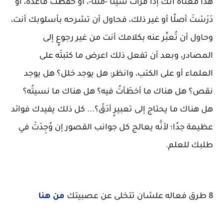
هذا معناه أنَّكَ إذا قرَأتَ شيئًا -مثلًا-، أو حفظت قاعدة، أو
دَرَسْتَ أصلًا أو غير ذلك، فحاول أن تشرحه بأسلوبك أنت،
وحاول أن تُعبِّر عنه بكلامك أنت من غير رجوعٍ إلى
المصادر، وبعد أن تفعل ذلك اعرض ما كتبتَه على
العلماء أو على الكتب، وانظر: هل يوجد خلل؟ هل يوجد
نقص؟ هل هناك ما أخطَأتُ فيه؟ هل هناك ما نسيتُه؟
هل هناك ما يحتاج إلى تعبيرٍ أدَقّ؟... كل ذلك يفيدك فوائد
عظيمة جدًا؛ لأنَّه يعالج كل جوانب القصور إن وُجِدَتْ في
طلبك للعلم.
8 طرق فعاله علشان تتخلى عن عصبيتك
من هنا