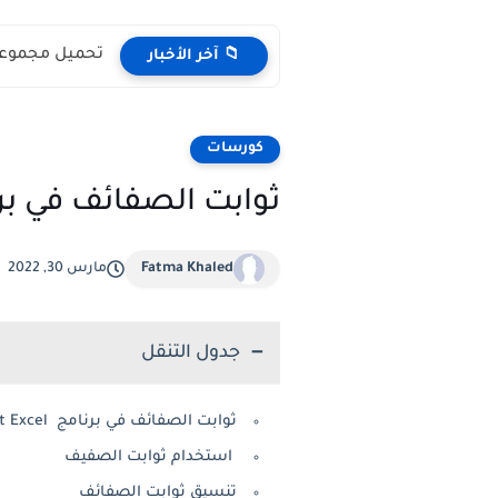
تحميل مجموعة Science Comics PDF مجانا | أفضل القصص الم
📁 آخر الأخبار
كورسات
ثوابت الصفائف في برنامج t Excel
Fatma Khaled
مارس 30, 2022
جدول التنقل
ثوابت الصفائف في برنامج Microsoft Excel
استخدام ثوابت الصفيف
تنسيق ثوابت الصفائف