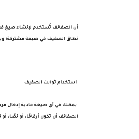
أن الصفائف تُستخدم لإنشاء صيغ فر
نطاق الصفيف في صيغة مشتركة؛ ويعت
استخدام ثوابت الصفيف
يمكنك في أي صيغة عادية إدخال مرجع 
الصفائف أن تكون أرقامًا، أو نصًا، أو قيمـًا منطقيـة، مثـل TRUE أ