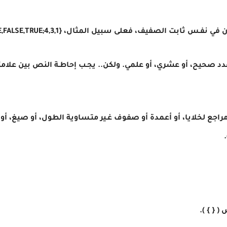
 الصفيف، فعلى سبيل المثال، {4,3,1;TRUE,FALSE,TRUE}، يمكن أن تكون
دد صحيح، أو عشري، أو علمي. ولكن.. يجـب إحاطـة النص بين علام
جع لخلايا، أو أعمدة أو صفوف غـير متـساوية الطول، أو صيغ، أو أ
 { } ).