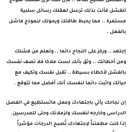
والعكس صحيح تماما .. فإن كنت ترى نفسك نموذج
للفشل فأنت بذلك ترسل لعقلك رسائل سلبية
مستمرة .. مما يحبط طاقتك ويحولك لنموذج فاشل
بالفعل .
إجتهد .. وركز على النجاح دائما .. وتعلم من فشلك
ومن أخطائك .. وثق بأنك لست ملاكا فلا تصف نفسك
بالفشل لأخطاء بسيطة .. تقبل نفسك وتكيف مع
حياتك واثبت دائما لنفسك أنك أفضل مما تتوقع .
إن نجاحك يأتي باجتهادك وعمل ماتستطيع في الفصل
الدراسى وخارجه لنفسك ولزملائك وحتى للمدرسين.
إذا كنت مطمئناً لإجتهادك تُصبح الدرجات مؤشراً