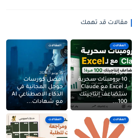
مقالات قد تهمك
المقالات
المقالات
يونيو 9, 2026
يونيو 3, 2026
10 برومبتات سحرية
أفضل كورسات
لـ Excel مع Claude
جوجل المجانية في
ستضاعف إنتاجيتك
الذكاء الاصطناعي AI
100...
مع شهادات...
المقالات
المقالات