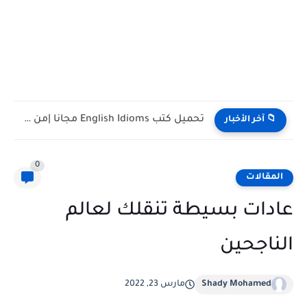
تحميل كتب English Idioms مجانا |من كامبريدج English Phrasal Verbs...
📁 آخر الأخبار
0
المقالات
عادات بسيطة تنقلك لعالم
الناجحين
Shady Mohamed
مارس 23, 2022