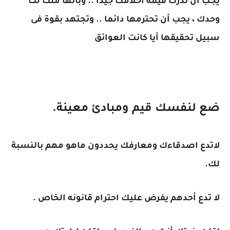
يجب أن تدرك قيمة أحلامك جيدا .. وبأنها ملك لك
وحدك ، يجب أن تحترمها دائما .. وتجتهد بقوة فى
سبيل تحقيقها أيا كانت العوائق
ضع لنفسك قيم ومبادئ معينة.
لاتدع اصدقاءك ومعارفك يحددون ماهو مهم بالنسبة
لك.
لا تدع أحدهم يفرض عليك احترام قانونه الخاص .