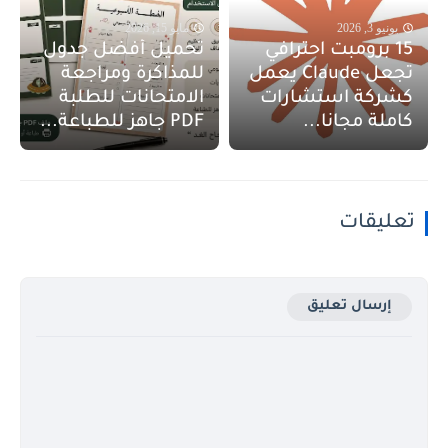
يونيو 3, 2026
مايو 15, 2026
15 برومبت احترافي
تحميل أفضل جدول
تجعل Claude يعمل
للمذاكرة ومراجعة
كشركة استشارات
الامتحانات للطلبة
كاملة مجانا...
PDF جاهز للطباعة...
تعليقات
إرسال تعليق