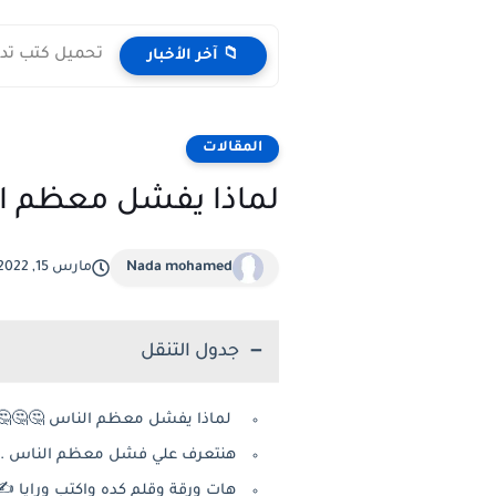
تحميل كتب تدريس اللغة ا
📁 آخر الأخبار
المقالات
لماذا يفشل معظم ا
Nada mohamed
مارس 15, 2022
جدول التنقل
لماذا يفشل معظم الناس 🤔🤔🤔
هنتعرف علي فشل معظم الناس ..
هات ورقة وقلم كده واكتب ورايا 