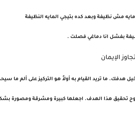
مايه مش نظيفة وبعد كده بتيجي المايه النظيفة
يفة بفشل انا دماغي فصلت .
 هدفك. ما تريد القيام به أولاً هو التركيز على ألم ما سي
ضوح تحقيق هذا الهدف. اجعلها كبيرة ومشرقة ومصورة بشك