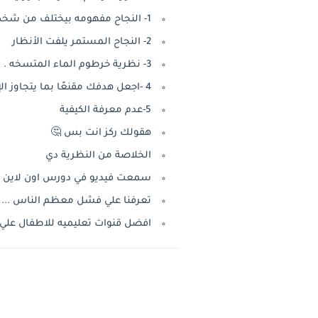
1- النجاح مفهومه بيختلف من شخص للآخر .
2- النجاح المستمر يلفت الأنظار
3- نظرية خرطوم الماء المتسخه .
4 -اجعل هدفك مقنعًا بما يتجاوز الإيمان
5-عدم معرفة الكيفية
هقولك ركز انت بس 🤔
الخلاصة من النظرية دي
سمعت فيديو في دورس اون لاين https://youtu.be/B48bYWsS6tk
تعرفنا علي فشل معظم الناس ...
افضل قنوات تعليميه للاطفال علي اليوتيوب y/3xUZ5GB