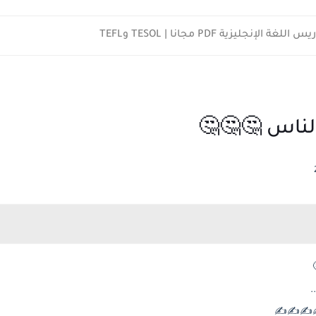
لإنجليزية PDF مجانا | TESOL وTEFL
لناس 🤔🤔🤔
.
✍️✍️✍️✍️