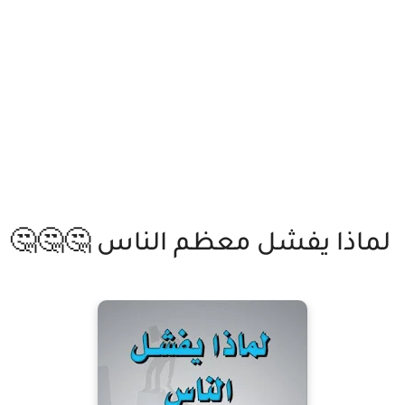
لماذا يفشل معظم الناس 🤔🤔🤔