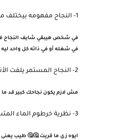
1- النجاح مفهومه بيختلف من شخص للآخر .
في شخص هيبقي شايف النجاح في أ
في شغله أو في ذاته كل واحد لي
2- النجاح المستمر يلفت الأنظار
مش لازم يكون نجاحك كبير قد ما
3- نظرية خرطوم الماء المتسخه .
ايوه زي ما قريت 🤔🤔 طيب يعني 