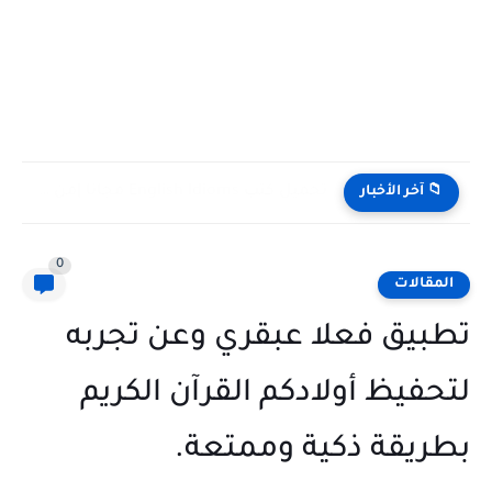
تحميل كتب English Idioms مجانا |من كامبريدج English Phrasal Verbs...
📁 آخر الأخبار
0
المقالات
تطبيق فعلا عبقري وعن تجربه
لتحفيظ أولادكم القرآن الكريم
بطريقة ذكية وممتعة.