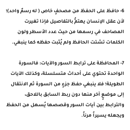
6- حافظ على الحفظ من مصحفٍ خاص ( له رسمٌ واحد)؛
لأن عقل الإنسان يهتمُّ بالتفاصيل فإذا تغيرت
المصاحف في رسمها من حيث عدد الأسطر ولون
الكلمات تشتت الحافظ ولم يُثبت حفظه كما ينبغي.
7- المحافظة على ترابط السور والآيات: فالسورة
الواحدة تحتوي على أحداث متسلسلة، وكذلك الآيات
الطويلة؛ فلا ينبغي حفظ جزءٍ من السورة ثم الانتقال
إلى موضعٍ آخر منها دون ربط السابق باللاحق،
والترابط بين آيات السور وقصصها يُسهل من الحفظ
ويجعله يسيراً مرناً.