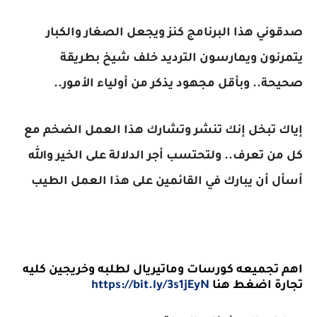
صدقوني هذا البرنامج كنز ويجعل الصغار والكبار
يتمرنون ويمارسون الترديد خلف شيخ بطريقة
صحيحة.. وبأقل مجهود يذكر من أولياء الأمور..
إياك تبخل إنك تنشر وتشارك هذا العمل الضخم مع
كل من تعرف.. ولتحتسب أجر الدلالة على الخير والله
أسأل أن يبارك في القائمين على هذا العمل الطيب
اهم تجميعه كورسات وماتيريال لطلبه وخريجين كليه
تجارة اضغط هنا
https://bit.ly/3s1jEyN