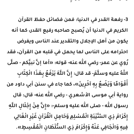
3- رفعة القدر في الدنيا: فمن فضائل حفظ القرآن
الكريم في الدنيا أن يُصبح صاحبه رفيع القدر، كما أنه
يكون من أهل الإجلال والتقدير عند الناس ويفرض
احترامه على الناس لما يحمل في قلبه من القرآن، فقد
رُوي عن عمر- رضي الله عنه- قوله: «أما إنَّ نبيَّكم - صلَّى
اللهُ عليه وسلَّمَ- قد قال: إِنَّ اللَّهَ يَرْفَعُ بِهَذَا الْكِتَابِ
أَقْوَامًا وَيَضَعُ بِهِ آخَرِينَ»، كما جاء في سنن أبي داود من
رواية أبي موسى الأشعري - رضي الله عنه- قال: قال
رسول الله - صلى الله عليه وسلم-: «إِنَّ مِنْ إِجْلَالِ اللَّهِ
إِكْرَامَ ذِي الشَّيْبَةِ الْمُسْلِمِ وَحَامِلِ الْقُرْآنِ غَيْرِ الْغَالِي
فِيهِ وَالْجَافِي عَنْهُ وَإِكْرَامَ ذِي السُّلْطَانِ الْمُقْسِطِ».