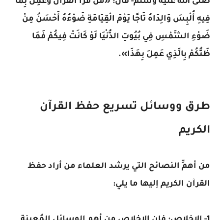
صلى الله عليه وسلم- قال: «مَنْ قَرَأَ الْقُرْآنَ وَعَمِلَ بِمَا
فِيهِ أُلْبِسَ وَالِدَاهُ تَاجًا يَوْمَ الْقِيَامَةِ ضَوْءُهُ أَحْسَنُ مِنْ
ضَوْءِ الشَّمْسِ فِي بُيُوتِ الدُّنْيَا لَوْ كَانَتْ فِيكُمْ فَمَا
ظَنُّكُمْ بِالَّذِي عَمِلَ بِهَذَا».
طرق ووسائل تسريع حفظ القرآن
الكريم
من أهمِّ النصائح التي يرشد العلماء من أراد حفظ
القرآن الكريم إليها ما يلي:
1- الإخلاص: فإن الإخلاص من أهم الوسائل المُعينة