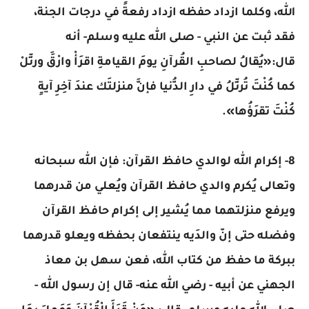
الله، وكلما ازداد حفظه ازداد رفعةً في درجات الجنة،
فقد ثبت عن النبي - صلى الله عليه وسلم- أنه
قال:«يُقالُ لصاحبِ القُرآنِ يومَ القيامةِ اقرَأْ وارْقََ ورتِّلْ
كما كُنْتَ تُرتِّلُ في دارِ الدُّنيا فإنَّ منزلتَك عندَ آخِرِ آيةٍ
كُنْتَ تقرَؤُها».
8- إكرام الله لوالدي حافظ القرآن: فإن الله سبحانه
وتعالى يُكرم والدي حافظ القرآن ويُعلي من قدرهما
ويرفع منزلتهما مما يُشير إلى إكرام حافظ القرآن
وفضله حتى إنّ والدَيه ينتفعان بحفظه ويعلو قدرهما
ببركة ما حفظ من كتاب الله، فعن سهل بن معاذ
الجهني عن أبيه - رضي الله عنه- قال إن رسول الله -