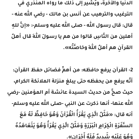
الدنيا والآخرة، ويُشير إلى ذلك ما رواه المنذري في
الترغيب والترهيب عن أنس بن مالك - رضي الله عنه -
قال: قال رسول الله - صلى الله عليه وسلم-: «إنَّ للهِ
أهلين من النَّاسِ قالوا من هم يا رسولَ اللهِ قال أهلُ
القرآنِ هم أهلُ اللهِ وخاصَّتُه».
2- القرآن يرفع حافظه: من أهمِّ فضائل حفظ القرآن:
أنَّه يرفع من يحفظه حتى يبلغ منزلة الملائكة الكرام،
حيث صحَّ من حديث السيدة عائشة أم المؤمنين -رضي
الله عنها- أنها ذكرت عن النبي -صلى الله عليه وسلم-
أنه قال: «مَثَلُ الَّذِي يَقْرَأُ الْقُرْآنَ وَهُوَ حَافِظٌ لَهُ مَعَ
السَّفَرَةِ الْكِرَامِ الْبَرَرَةِ وَمَثَلُ الَّذِي يَقْرَأُ وَهُوَ يَتَعَاهَدُهُ
وَهُوَ عَلَيْهِ شَدِيدٌ فَلَهُ أَجْرَانِ».