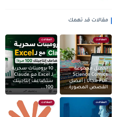
مقالات قد تهمك
المقالات
المقالات
أغسطس 8, 2026
يونيو 9, 2026
تحميل مجموعة
10 برومبتات سحرية
Science Comics
لـ Excel مع Claude
PDF مجانا | أفضل
ستضاعف إنتاجيتك
القصص المصورة...
100...
المقالات
المقالات