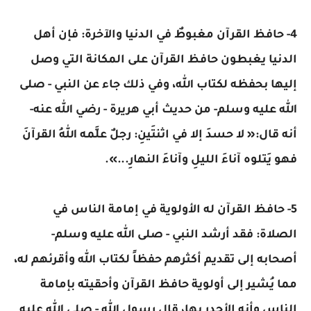
4- حافظ القرآن مغبوطٌ في الدنيا والآخرة: فإن أهل
الدنيا يغبطون حافظ القرآن على المكانة التي وصل
إليها بحفظه لكتاب الله، وفي ذلك جاء عن النبي - صلى
الله عليه وسلم- من حديث أبي هريرة - رضي الله عنه-
أنه قال:« لا حسدَ إلا في اثنتَينِ: رجلٌ علَّمه اللهُ القرآنَ
فهو يَتلوه آناءَ الليلِ وآناءَ النهارِ...».
5- حافظ القرآن له الأولوية في إمامة الناس في
الصلاة: فقد أرشد النبي - صلى الله عليه وسلم-
أصحابه إلى تقديم أكثرهم حفظاً لكتاب الله وأقرئهم له،
مما يُشير إلى أولوية حافظ القرآن وأحقيته بإمامة
الناس وأنه الأجدر بها، قال رسول الله - صلى الله عليه