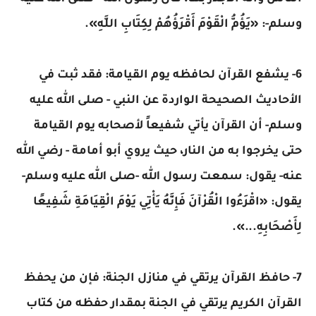
وسلم-: «يَؤُمُّ الْقَوْمَ أَقْرَؤُهُمْ لِكِتَابِ اللَّهِ».
6- يشفع القرآن لحافظه يوم القيامة: فقد ثبت في
الأحاديث الصحيحة الواردة عن النبي - صلى الله عليه
وسلم- أن القرآن يأتي شفيعاً لأصحابه يوم القيامة
حتى يخرجوا به من النار، حيث يروي أبو أمامة - رضي الله
عنه- يقول: سمعت رسول الله -صلى الله عليه وسلم-
يقول: «اقْرَءُوا الْقُرْآنَ فَإِنَّهُ يَأْتِي يَوْمَ الْقِيَامَةِ شَفِيعًا
لِأَصْحَابِهِ...».
7- حافظ القرآن يرتقي في منازل الجنة: فإن من يحفظ
القرآن الكريم يرتقي في الجنة بمقدار حفظه من كتاب