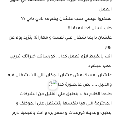
واجتهادك وخبرتك غيرك هيقدرها و هتتخطف في سوق
العمل
تفتكروا ميسي تعب علشان يشوف نادي تاني ؟؟
طب
نسال كدا ليه بقا !!
علشان دايما شغال علي نفسه و مهاراته بتزيد يوم عن
يوم
انت بالظبط لازم تعمل كدا ... كورساتك خبراتك تدريب
تعب مجهود
علشان نفسك مش عشان المكان اللي انت شغال فيه
والدليل .... بص عالصورة كدا
طبعا الكلام دة لا ينطبق علي القليل من الشركات
المحترمة اللي هيا بنفسها بتشتغل علي الموظف و
بتكبره وبتديله كورسات و سفر بره و انت بالتبعيه لازم