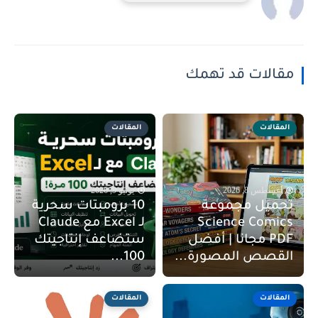
مقالات قد تهمك
المقالات
المقالات
أغسطس 8, 2026
يونيو 9, 2026
تحميل مجموعة
10 برومبتات سحرية
Science Comics
لـ Excel مع Claude
PDF مجانا | أفضل
ستضاعف إنتاجيتك
القصص المصورة...
100...
المقالات
المقالات