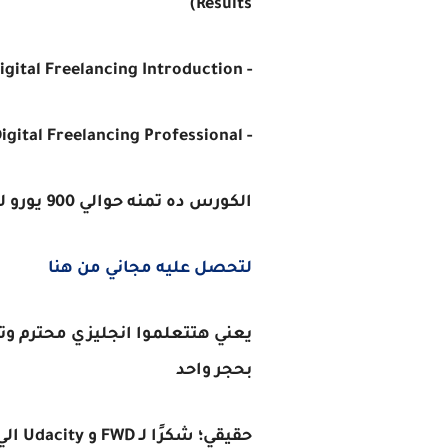
Results)
- Digital Freelancing Introduction
- Digital Freelancing Professional
الكورس ده تمنه حوالي 900 يورو لكن حضرتك قدم من خلال اللينك التالي
لتحصل عليه مجاني من هنا
يعني هتتعلموا انجليزي محترم 
بحجر واحد
حقيقي؛ شكرًا لـ FWD و Udacity الي أتاحوا هذه الفرصة الرائعة مجانًا!