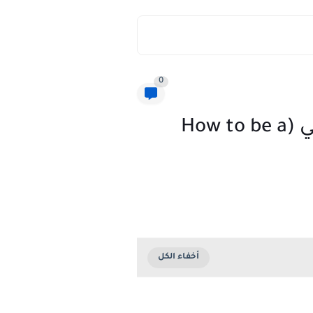
0
كورس إحترافي متكامل من Udacity إزاي تكون مسوق رقمي (How to be a