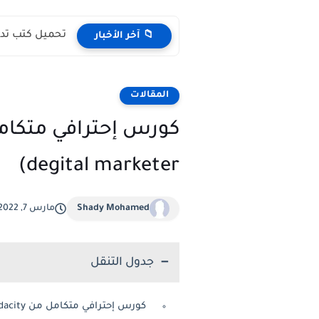
تحميل كتب تدريس اللغة ا
📁 آخر الأخبار
المقالات
degital marketer)
Shady Mohamed
مارس 7, 2022
جدول التنقل
كورس إحترافي متكامل من Udacity إزاي تكون مسوق رقمي (How to be a degital marketer)