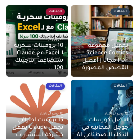
المقالات
المقالات
أغسطس 8, 2026
يونيو 9, 2026
تحميل مجموعة
10 برومبتات سحرية
Science Comics
لـ Excel مع Claude
PDF مجانا | أفضل
ستضاعف إنتاجيتك
القصص المصورة...
100...
المقالات
المقالات
يونيو 3, 2026
يونيو 3, 2026
أفضل كورسات
15 برومبت احترافي
جوجل المجانية في
تجعل Claude يعمل
الذكاء الاصطناعي AI
كشركة استشارات