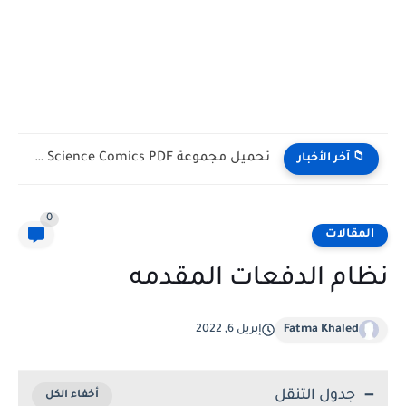
تحميل كتب English Idioms مجانا |من كامبريدج English Phrasal Verbs...
📁 آخر الأخبار
0
المقالات
نظام الدفعات المقدمه
Fatma Khaled
إبريل 6, 2022
جدول التنقل