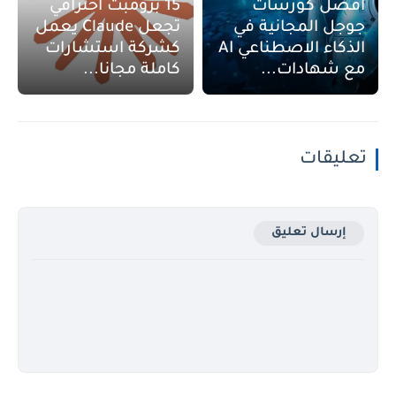
أفضل كورسات
15 برومبت احترافي
جوجل المجانية في
تجعل Claude يعمل
الذكاء الاصطناعي AI
كشركة استشارات
مع شهادات...
كاملة مجانا...
تعليقات
إرسال تعليق