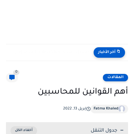
تحميل كتب English Idioms مجانا |من كامبريدج English Phrasal Verbs...
📁 آخر الأخبار
0
المقالات
أهم القوانين للمحاسبين
Fatma Khaled
إبريل 13, 2022
جدول التنقل