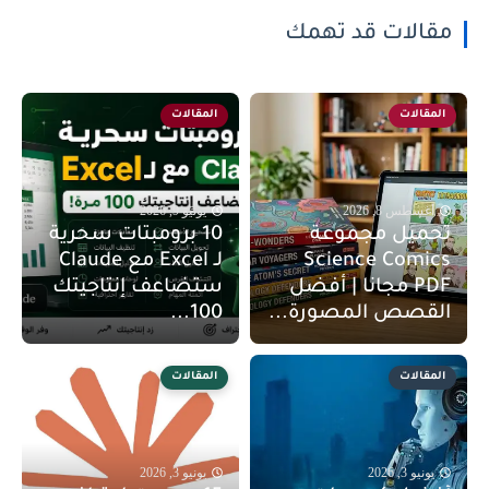
مقالات قد تهمك
المقالات
المقالات
أغسطس 8, 2026
يونيو 9, 2026
تحميل مجموعة
10 برومبتات سحرية
Science Comics
لـ Excel مع Claude
PDF مجانا | أفضل
ستضاعف إنتاجيتك
القصص المصورة...
100...
المقالات
المقالات
يونيو 3, 2026
يونيو 3, 2026