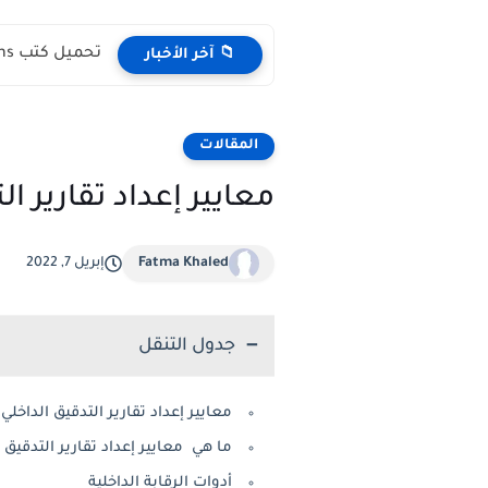
تحميل كتب English Idioms مجانا |من كامبريدج English Phrasal Verbs...
📁 آخر الأخبار
المقالات
معايير إعداد تقارير ا
Fatma Khaled
إبريل 7, 2022
جدول التنقل
معايير إعداد تقارير التدقيق الداخلي
ما هي معايير إعداد تقارير التدقيق 
أدوات الرقابة الداخلية