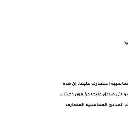
ي:
لمحاسبية المتعارف عليها، إن هذه
والتي صادق عليها مؤلفون وهيئات
محاسبيا على أنها تمثل توجيها سليما في التوصل إلى القرارات المالية. 29 وتقسم المبادئ المحاسبية المتعارف