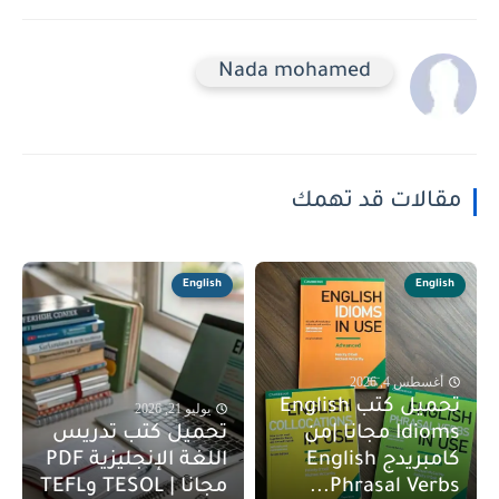
Nada mohamed
مقالات قد تهمك
English
English
أغسطس 4, 2026
تحميل كتب English
يوليو 21, 2026
Idioms مجانا |من
تحميل كتب تدريس
كامبريدج English
اللغة الإنجليزية PDF
Phrasal Verbs...
مجانا | TESOL وTEFL