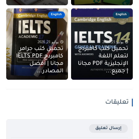
English
English
يوليو 21, 2026
يوليو 21, 2026
تحميل كتب كامبردج
تحميل كتب جرامر
لتعلم اللغة
كامبردج IELTS PDF
الإنجليزية PDF مجانا
مجانا | أفضل
| جميع...
المصادر...
تعليقات
إرسال تعليق