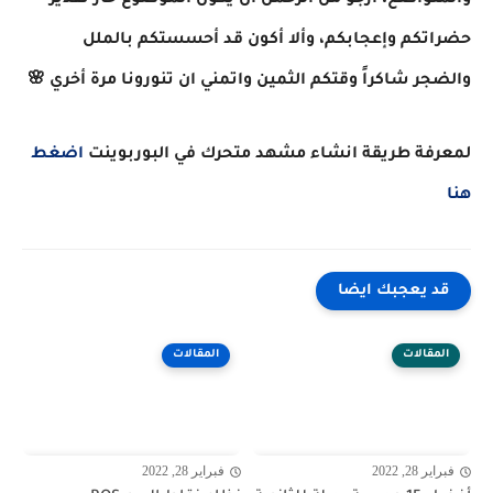
والمتواضع، أرجو من الرحمن أن يكون الموضوع حاز تقدير
حضراتكم وإعجابكم، وألا أكون قد أحسستكم بالملل
والضجر شاكراً وقتكم الثمين واتمني ان تنورونا مرة أخري 🌸
لمعرفة طريقة انشاء مشهد متحرك في البوربوينت
اضغط
هنا
قد يعجبك ايضا
المقالات
المقالات
فبراير 28, 2022
فبراير 28, 2022