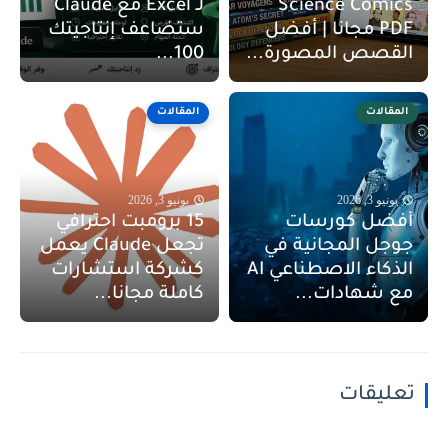
Science Comics
لـ Excel مع Claude
PDF مجانا | أفضل
ستضاعف إنتاجيتك
القصص المصورة...
100...
المقالات
المقالات
يونيو 3, 2026
يونيو 3, 2026
أفضل كورسات
15 برومبت احترافي
جوجل المجانية في
تجعل Claude يعمل
الذكاء الاصطناعي AI
كشركة استشارات
مع شهادات...
كاملة مجانا...
تعليقات