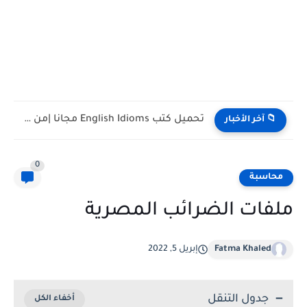
تحميل كتب English Idioms مجانا |من كامبريدج English Phrasal Verbs...
📁 آخر الأخبار
0
محاسبة
ملفات الضرائب المصرية
Fatma Khaled
إبريل 5, 2022
جدول التنقل