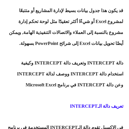
قد يكون هذا جدول بيانات بسيط لإدارة المشاريع أو متتبعًا
لمشروع Excel أو شيءًا أكثر تعقيدًا مثل لوحة تحكم إدارة
مشروع بالنسبة إلى العملاء والاتصالات التنفيذية الهامة, ويمكن
أيضًا تحويل بيانات Excel إلى شرائح PowerPoint بسهولة.
دالة INTERCEPT وتعريف دالة INTERCEPT وكيفية
استخدام دالة INTERCEPT ووصف لدالة INTERCEPT
وعن دالة INTERCEPT في برنامج Microsoft Excel
تعريف دالة الـINTERCEPT
في الإكسيل تقوم دالة الـINTERCEPT المستخدمة في برنامج