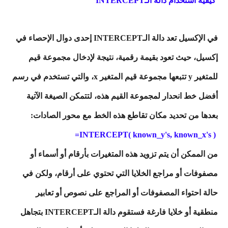
كيفية استخدام دالة الـINTERCEPT
في الإكسيل تعد دالة الـINTERCEPT إحدى دوال الإحصاء في
إكسيل، حيث تعود بقيمة رقمية، نتيجة لإدخال مجموعة قيم
للمتغير y تتبعها مجموعة قيم المتغير x، والتي تستخدم في رسم
أفضل خط انحدار لمجموعة القيم هذه، لتتمكن الصيغة الآتية
بعدها من تحديد مكان تقاطع هذه الخط مع محور الصادات:
INTERCEPT( known_y's, known_x's )=
من الممكن أن يتم تزويد هذه المتغيرات بأرقام أو أسماء أو
مصفوفات أو مراجع الخلايا التي تحتوي على أرقام، ولكن في
حالة احتواء المصفوفات أو المراجع على نصوص أو تعابير
منطقية أو خلايا فارغة فستقوم دالة الـINTERCEPT بتجاهل