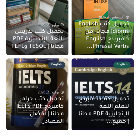
أغسطس 4, 2026
تحميل كتب English
يوليو 21, 2026
Idioms مجانا |من
تحميل كتب تدريس
كامبريدج English
اللغة الإنجليزية PDF
Phrasal Verbs...
مجانا | TESOL وTEFL
English
English
يوليو 21, 2026
يوليو 21, 2026
تحميل كتب كامبردج
تحميل كتب جرامر
لتعلم اللغة
كامبردج IELTS PDF
الإنجليزية PDF مجانا
مجانا | أفضل
| جميع...
المصادر...