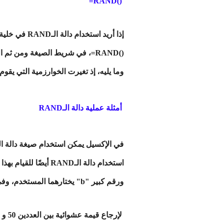
()RAND=
إذا أريد اس
وما يليه، إذ تغيرت الخوارزمية التي يقوم 
أمثلة عملية دالة الـRAND
ورقم كبير "b" يختارهما المستخدم، وفي ما يأتي بعض الأمثلة العملية على استخدام دالة الـRAND في الإكسيل:
لإرجاع قيمة عشوائية بين العددين 50 و 149.999، يمكن استخدام الصيغة الآتية، إذا كانت قيمة A1 تساوي العدد 50، وكانت قيمة A2 تساوي العدد 150: