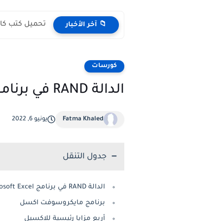
تحميل كتب كامبردج لت
📁 آخر الأخبار
كورسات
الدالة RAND في برنامج Microsoft Excel
Fatma Khaled
يونيو 6, 2022
جدول التنقل
الدالة RAND في برنامج Microsoft Excel
برنامج مايكروسوفت اكسل
أربع مزايا رئيسية للاكسيل