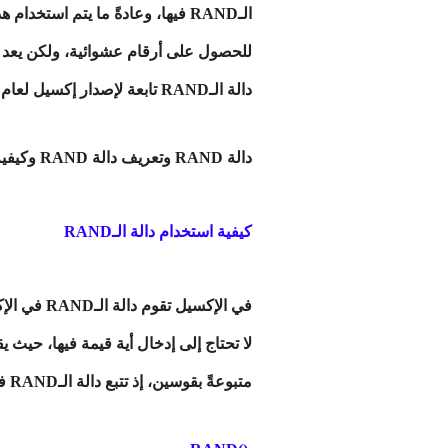
الـRAND فيها، وعادةً ما يتم اس
للحصول على أرقام عشوائية، ولكن يعد اس
دالة الـRAND تابعة لإصدار إكسيل لعام 2000، ومن ثم تم إدراجها في جميع الإصدارات اللاحقة.
دالة RAND وتعريف دالة RAND وكيفية استخدام دالة RAND ووصف لدالة RAND وعن لدالة RAND في برنامج Microsoft Excel
كيفية استخدام دالة الـRAND
متبوعةً بقوسين، إذ تتبع دالة الـRAND في الإكسيل الصيغة العامة الآتية: