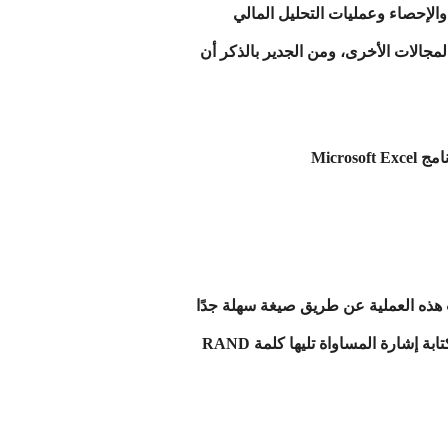
ر والإحصاء وعمليات التحليل المالي
لمجالات الأخرى، ومن الجدير بالذكر أن
ـRAND في الإكسيل بإرجاع رقم حقيقي عشوائي أكبر أو يساوي 0 وأقل من 1، وتحدث هذه العملية عن طريق صيغة سهلة جدًا
لا تحتاج إلى إدخال أية قيمة فيها، حيث يقوم المستخدم باختيار الخلية المراد إظهار الرقم العشوائي فيها، ويبدأ بكتابة إشارة المساواة تليها كلمة RAND