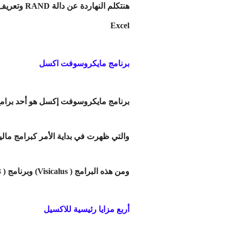
Excel
برنامج مايكروسوفت اكسل
برنامج مايكروسوفت إكسل هو أحد برامج ال
والتي ظهرت في بداية الأمر كبرامج مالي
ومن هذه البرامج ( Visicalus) وبرنامج ( Lotus123 ) وأخيراً برنامج (Microsoft Excel). ويُعرف الأكسل بأنه برنامج للجداول الإلكترونية يوفر
أربع مزايا رئيسية للاكسيل