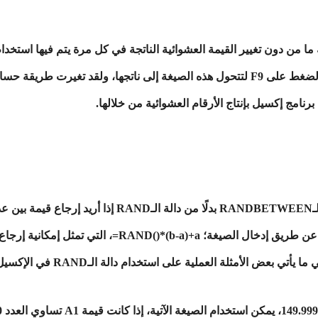
تخدام دالة الـRAND في خلية ما من دون تغيير القيمة العشوائية الناتجة في كل مرة يتم ف
برنامج إكسيل بإنتاج الأرقام العشوائية من خلالها.
في الإكسيل يمكن استخدام صيغة دالة الـRANDBETWEEN بدلًا