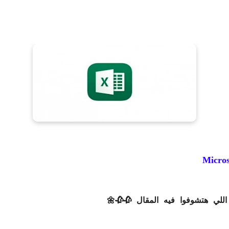
لي هتشوفوا فيه المقال 🥀🥀🌼