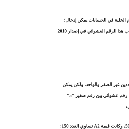
يها استخدام الخلية في الحسابات يمكن إدخال؛
()RAND=، في شريط الصيغة ومن ثم الضغط على F9 لتتحول هذه الصيغة إلى ناتجها، ولقد تغيرت طريقة حساب هذا الرقم العشوائي في إصدار 2010
 من دالة الـRAND إذا أريد إرجاع قيمة بين عددين غير الصفر والواحد، ولكن يمكن
استخدام دالة الـRAND أيضًا للقيام بهذا عن طريق إدخال الصيغة؛ RAND()*(b-a)+a=، التي تمثل إمكانية إرجاع رقم عشوائي بين رقم صغير "a"