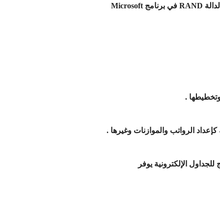
هنتكلم النهاردة عن دالة RAND وتعريف دالة RAND وكيفية استخدام دالة RAND ووصف لدالة RAND وعن لدالة RAND في برنامج Microsoft
 وتخطيطها .
إعداد الرواتب والموازنات وغيرها .