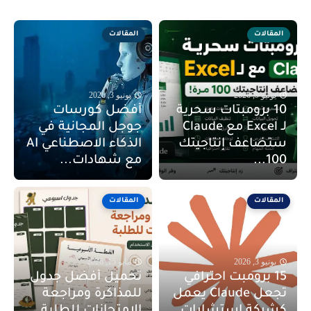
المقالات
المقالات
يونيو 9, 2026
يونيو 3, 2026
10 برومبتات سحرية
أفضل كورسات
لـ Excel مع Claude
جوجل المجانية في
ستضاعف إنتاجيتك
الذكاء الاصطناعي AI
100...
مع شهادات...
المقالات
المقالات
يونيو 3, 2026
مايو 15, 2026
15 برومبت احترافي
تحميل أفضل جدول
تجعل Claude يعمل
للمذاكرة ومراجعة
كشركة استشارات
الامتحانات للطلبة