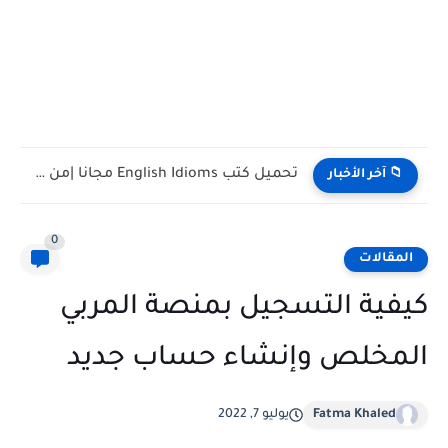
تحميل كتب English Idioms مجانا |من كامبريدج English Phrasal Verbs...
📁 آخر الأخبار
0
المقالات
كيفية التسجيل بمنصة المربي
المخلص وإنشاء حساب جديد
Fatma Khaled
يوليو 7, 2022