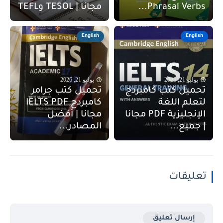
Phrasal Verbs...
مجانا | TESOL وTEFL
English
English
يوليو 21, 2026
يوليو 21, 2026
تحميل كتب كامبردج
تحميل كتب جرامر
لتعلم اللغة
كامبردج IELTS PDF
الإنجليزية PDF مجانا
مجانا | أفضل
| جميع...
المصادر...
تعليقات
إرسال تعليق