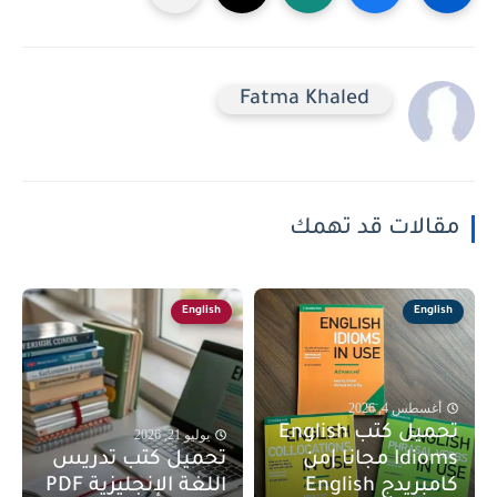
Fatma Khaled
مقالات قد تهمك
English
English
أغسطس 4, 2026
تحميل كتب English
يوليو 21, 2026
Idioms مجانا |من
تحميل كتب تدريس
كامبريدج English
اللغة الإنجليزية PDF