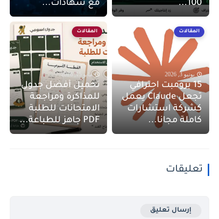
100...
مع شهادات...
المقالات
المقالات
يونيو 3, 2026
مايو 15, 2026
15 برومبت احترافي
تحميل أفضل جدول
تجعل Claude يعمل
للمذاكرة ومراجعة
كشركة استشارات
الامتحانات للطلبة
كاملة مجانا...
PDF جاهز للطباعة...
تعليقات
إرسال تعليق