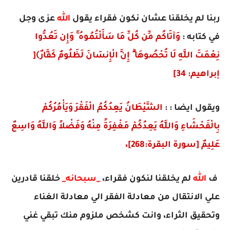
ربنا لم يخلقنا عشان نكون فقراء يقول
الله
عزى وجل
في كتابه :
وَآتَاكُم مِّن كُلِّ مَا سَأَلْتُمُوهُ ۚ وَإِن تَعُدُّوا
نِعْمَتَ اللَّهِ لَا تُحْصُوهَا ۗ إِنَّ الْإِنسَانَ لَظَلُومٌ كَفَّارٌ﴾[
إبراهيم: 34]
ويقول ايضا : :
الشَّيْطَانُ يَعِدُكُمُ الْفَقْرَ وَيَأْمُرُكُمْ
بِالْفَحْشَاءِ وَاللَّهُ يَعِدُكُمْ مَغْفِرَةً مِنْهُ وَفَضْلاً وَاللَّهُ وَاسِعٌ
عَلِيمٌ [سورة البقرة:268]،
ف
الله
لم يخلقنا لنكون فقراء،
_سبحانه_
خلقنا قادرين
علي الانتقال من معادلة الفقر الي معادلة الغناء
وتحقيق الثراء، وانت كشخص ملزوم منك تبقي غني