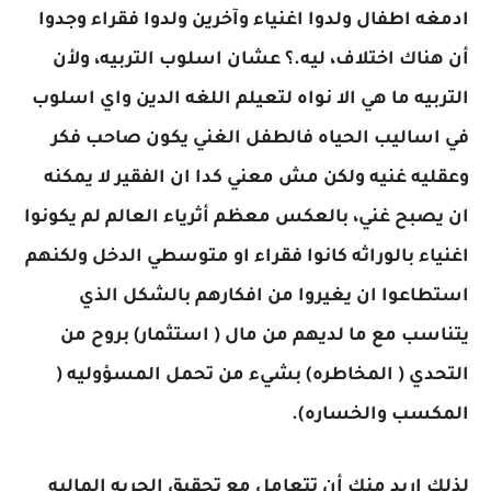
ادمغه اطفال ولدوا اغنياء وآخرين ولدوا فقراء وجدوا
أن هناك اختلاف، ليه.؟ عشان اسلوب التربيه، ولأن
التربيه ما هي الا نواه لتعيلم اللغه الدين واي اسلوب
في اساليب الحياه فالطفل الغني يكون صاحب فكر
وعقليه غنيه ولكن مش معني كدا ان الفقير لا يمكنه
ان يصبح غني، بالعكس معظم أثرياء العالم لم يكونوا
اغنياء بالوراثه كانوا فقراء او متوسطي الدخل ولكنهم
استطاعوا ان يغيروا من افكارهم بالشكل الذي
يتناسب مع ما لديهم من مال ( استثمار) بروح من
التحدي ( المخاطره) بشيء من تحمل المسؤوليه (
المكسب والخساره).
لذلك اريد منك أن تتعامل مع تحقيق الحريه الماليه