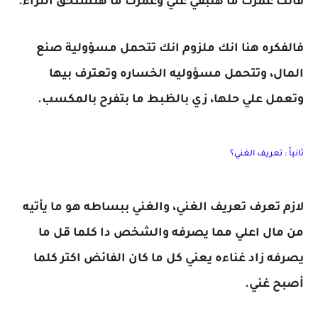
فأنت عمرك ما هتبقي غني وعمرك ما هتستحق الثراء.
فالفكره هنا انك ملزوم انك تتحمل مسؤولية صنع
المال، وتتحمل مسؤوليه الخساره وتعترف بيها
وتعمل علي حلها، زي بالظبط ما بتفرح بالمكسب.
ثانياً : تعريف الغني؟
لازم تعرف تعريف الغني، والغني ببساطه هو ما يأتيه
من مال اعلي مما يصرفه والشخص دا كلما قل ما
يصرفه زاد غناءه يعني كل ما كان الفائض اكتر كلما
أصبح غني.