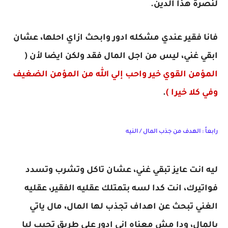
لنصرة هذا الدين.
فانا فقير عندي مشكله ادور وابحث ازاي احلها، عشان
ابقي غني، ليس من اجل المال فقد ولكن ايضا لأن (
المؤمن القوي خير واحب إلي الله من المؤمن الضغيف
وفي كلا خيرا )
.
رابعاً : الهدف من جذب المال / النيه
ليه انت عايز تبقي غني، عشان تاكل وتشرب وتسدد
فواتيرك، انت كدا لسه بتمتلك عقليه الفقير، عقليه
الغني تبحث عن اهداف تجذب لها المال، مال ياتي
بالمال، ودا مش معناه اني ادور علي طريق تجيب ليا