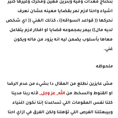
بتحتاج معدات وميه وبنزين معين ومحرك وغيرها كتير
اشياء واحنا لازم نمر بقضايا معينه عشان نعرف
نحركها (( قواعد السواقه)) ، كذلك الغني (( اي شخص
لديه مال)) بيمر بمجموعه قضايا او افكار لازم يتفاعل
معاها بأسلوب يضمن ليه انه يزود من ماله ويكون
غني.
ملحوظه
مش عايزين نطلع من المقال دا بشيء من عدم الرضا
او القنوط والسخط من
الله_ عز وجل_
لأنه ربنا مدينا
كلنا نفس المقومات اللي تساعدنا إننا نكون اغنياء
وبيبعتلنا الفرص اللي تؤهلنا ولكن الفرق في ازاي احنا