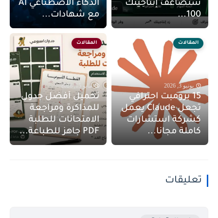
ستضاعف إنتاجيتك
الذكاء الاصطناعي AI
100...
مع شهادات...
المقالات
المقالات
يونيو 3, 2026
مايو 15, 2026
15 برومبت احترافي
تحميل أفضل جدول
تجعل Claude يعمل
للمذاكرة ومراجعة
كشركة استشارات
الامتحانات للطلبة
كاملة مجانا...
PDF جاهز للطباعة...
تعليقات