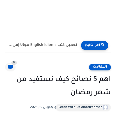
تحميل كتب English Idioms مجانا |من كامبريدج English Phrasal Verbs...
📁 آخر الأخبار
0
المقالات
اهم 5 نصائح كيف نستفيد من
شهر رمضان
Learn With Dr Abdelrahman
مارس 19, 2023