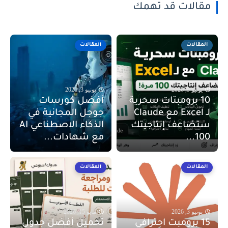
مقالات قد تهمك
المقالات
المقالات
يونيو 9, 2026
يونيو 3, 2026
10 برومبتات سحرية
أفضل كورسات
لـ Excel مع Claude
جوجل المجانية في
ستضاعف إنتاجيتك
الذكاء الاصطناعي AI
100...
مع شهادات...
المقالات
المقالات
يونيو 3, 2026
مايو 15, 2026
15 برومبت احترافي
تحميل أفضل جدول