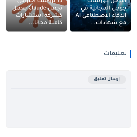
أفضل كورسات
15 برومبت احترافي
جوجل المجانية في
تجعل Claude يعمل
الذكاء الاصطناعي AI
كشركة استشارات
مع شهادات...
كاملة مجانا...
تعليقات
إرسال تعليق