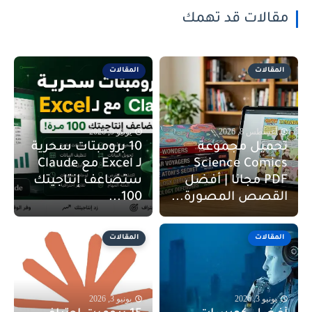
مقالات قد تهمك
المقالات
المقالات
أغسطس 8, 2026
يونيو 9, 2026
تحميل مجموعة
10 برومبتات سحرية
Science Comics
لـ Excel مع Claude
PDF مجانا | أفضل
ستضاعف إنتاجيتك
القصص المصورة...
100...
المقالات
المقالات
يونيو 3, 2026
يونيو 3, 2026