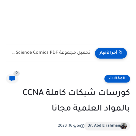
تحميل كتب English Idioms مجانا |من كامبريدج English Phrasal Verbs...
📁 آخر الأخبار
0
المقالات
كورسات شبكات كاملة CCNA
بالمواد العلمية مجانا
Dr. Abd Elrahman
مايو 16, 2023