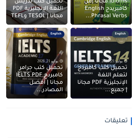
Idioms مجانا |من
تحميل كتب تدريس
كامبريدج English
اللغة الإنجليزية PDF
Phrasal Verbs...
مجانا | TESOL وTEFL
English
English
يوليو 21, 2026
يوليو 21, 2026
تحميل كتب كامبردج
تحميل كتب جرامر
لتعلم اللغة
كامبردج IELTS PDF
الإنجليزية PDF مجانا
مجانا | أفضل
| جميع...
المصادر...
تعليقات