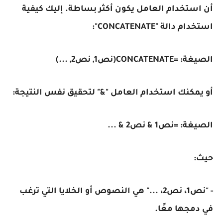
أن استخدام العامل يكون أكثر بساطة. إليك كيفية
استخدام دالة "CONCATENATE":
الصيغة: =CONCATENATE(نص1, نص2, ...)
أو يمكنك استخدام العامل "&" لتحقيق نفس النتيجة:
الصيغة: =نص1 & نص2 & ...
حيث:
- "نص1، نص2، ..." هي النصوص أو الخلايا التي ترغب
في دمجها معًا.