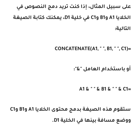
على سبيل المثال، إذا كنت تريد دمج النصوص في
الخلايا A1 وB1 وC1 في خلية D1، يمكنك كتابة الصيغة
التالية:
=CONCATENATE(A1, " ", B1, " ", C1)
أو باستخدام العامل "&":
=A1 & " " & B1 & " " & C1
ستقوم هذه الصيغة بدمج محتوى الخلايا A1 وB1 وC1
ووضع مسافة بينها في الخلية D1.