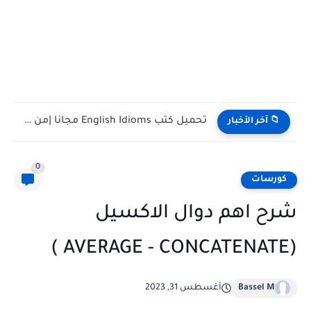
تحميل كتب English Idioms مجانا |من كامبريدج English Phrasal Verbs...
📁 آخر الأخبار
0
كورسات
شرح اهم دوال الاكسيل
(AVERAGE - CONCATENATE )
Bassel M
أغسطس 31, 2023