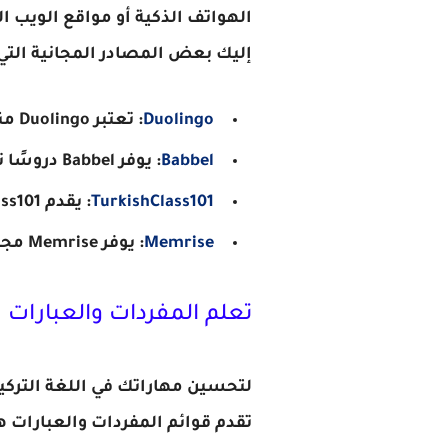
الهواتف الذكية أو مواقع الويب ا
إليك بعض المصادر المجانية التي
Duolingo
: تعتبر Duolingo منصة ممتازة لتعلم اللغات بمختلف المستويات، وهي توفر دورة مجانية لتعلم اللغة التركية.
Babbel
: يوفر Babbel دروسًا تفاعلية ومحادثات مباشرة لتحسين مهارات التحدث باللغة التركية.
TurkishClass101
: يقدم TurkishClass101 دروسًا صوتية وفيديوهات تعليمية تركز على التحدث والاستماع.
Memrise
: يوفر Memrise مجموعة متنوعة من الدروس لزيادة المفردات والتعرف على الجمل التركية الشائعة.
تعلم المفردات والعبارات
لتحسين مهاراتك في اللغة التركية،