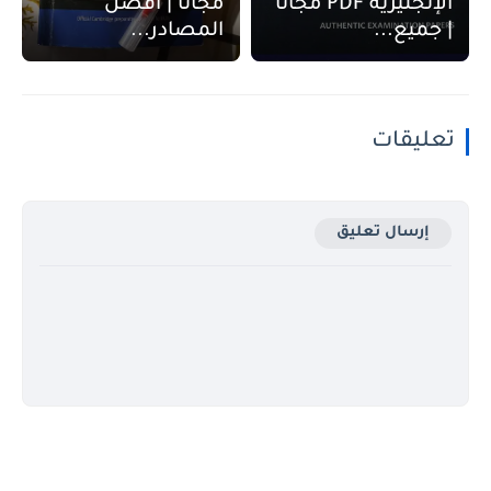
الإنجليزية PDF مجانا
مجانا | أفضل
| جميع...
المصادر...
تعليقات
إرسال تعليق