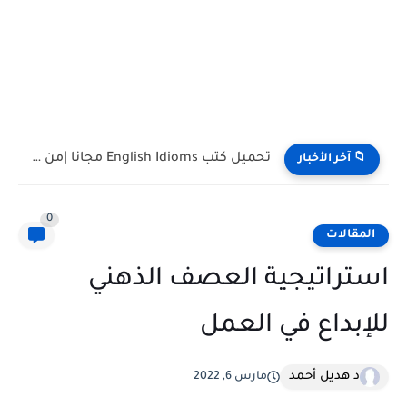
تحميل كتب English Idioms مجانا |من كامبريدج English Phrasal Verbs...
📁 آخر الأخبار
0
المقالات
استراتيجية العصف الذهني
للإبداع في العمل
د هديل أحمد
مارس 6, 2022