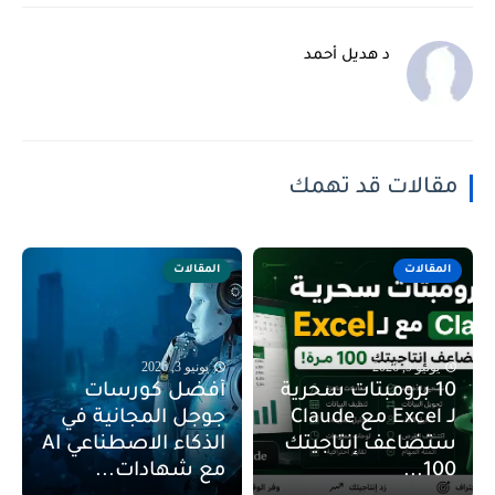
د هديل أحمد
مقالات قد تهمك
المقالات
المقالات
يونيو 9, 2026
يونيو 3, 2026
10 برومبتات سحرية
أفضل كورسات
لـ Excel مع Claude
جوجل المجانية في
ستضاعف إنتاجيتك
الذكاء الاصطناعي AI
100...
مع شهادات...