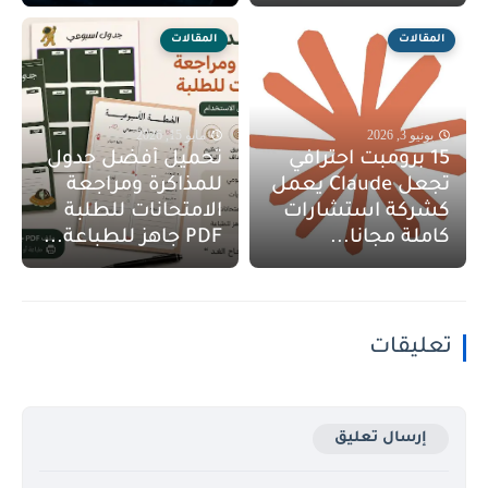
المقالات
المقالات
يونيو 3, 2026
مايو 15, 2026
15 برومبت احترافي
تحميل أفضل جدول
تجعل Claude يعمل
للمذاكرة ومراجعة
كشركة استشارات
الامتحانات للطلبة
كاملة مجانا...
PDF جاهز للطباعة...
تعليقات
إرسال تعليق