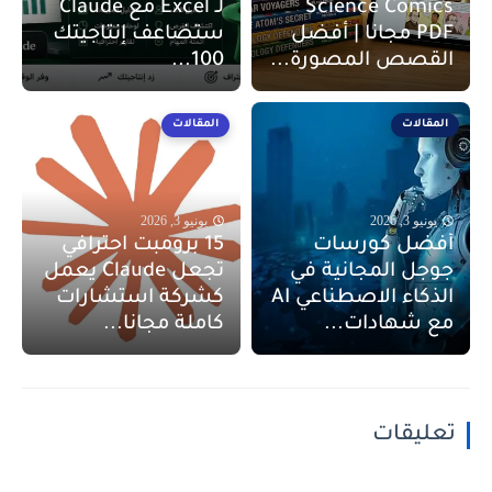
Science Comics
لـ Excel مع Claude
PDF مجانا | أفضل
ستضاعف إنتاجيتك
القصص المصورة...
100...
المقالات
المقالات
يونيو 3, 2026
يونيو 3, 2026
أفضل كورسات
15 برومبت احترافي
جوجل المجانية في
تجعل Claude يعمل
الذكاء الاصطناعي AI
كشركة استشارات
مع شهادات...
كاملة مجانا...
تعليقات