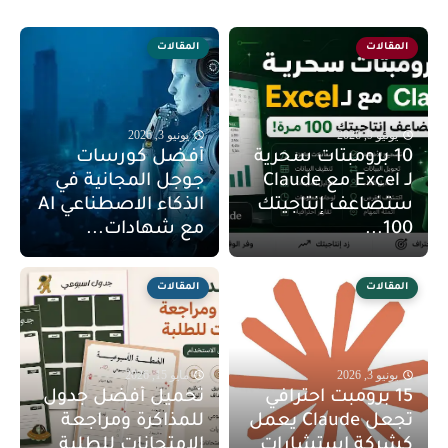
المقالات
المقالات
يونيو 9, 2026
يونيو 3, 2026
10 برومبتات سحرية
أفضل كورسات
لـ Excel مع Claude
جوجل المجانية في
ستضاعف إنتاجيتك
الذكاء الاصطناعي AI
100...
مع شهادات...
المقالات
المقالات
يونيو 3, 2026
مايو 15, 2026
15 برومبت احترافي
تحميل أفضل جدول
تجعل Claude يعمل
للمذاكرة ومراجعة
كشركة استشارات
الامتحانات للطلبة